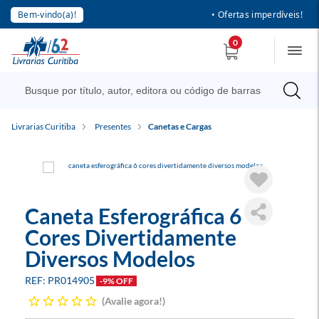
Bem-vindo(a)!
• Ofertas imperdíveis!
0
Livrarias Curitiba
Presentes
Canetas e Cargas
Caneta Esferográfica 6
Cores Divertidamente
Diversos Modelos
PR014905
-9% OFF
Avalie agora!