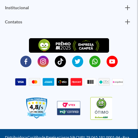
Institucional
Contatos
ÓTIMO
Distribuidora Curitiba de Papéis e Livros S/A CNPJ: 79.065.181.0001-94 - Rua