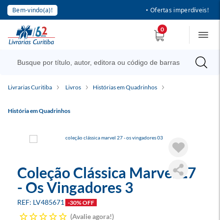
Bem-vindo(a)!
• Ofertas imperdíveis!
0
Livrarias Curitiba
Livros
Histórias em Quadrinhos
História em Quadrinhos
Coleção Clássica Marvel 27
- Os Vingadores 3
LV485671
-30% OFF
Avalie agora!