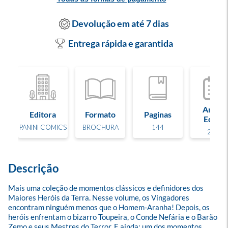
Devolução em até 7 dias
Entrega rápida e garantida
Ano de
Editora
Formato
Paginas
Edição
PANINI COMICS
BROCHURA
144
2022
Descrição
Mais uma coleção de momentos clássicos e definidores dos 
Maiores Heróis da Terra. Nesse volume, os Vingadores 
encontram ninguém menos que o Homem-Aranha! Depois, os 
heróis enfrentam o bizarro Toupeira, o Conde Nefária e o Barão 
Zemo e seus Mestres do Terror. E ainda: um dos momentos 