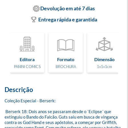
Devolução em até 7 dias
Entrega rápida e garantida
Editora
Formato
Dimensão
PANINI COMICS
BROCHURA
1x1x1cm
Descrição
Coleção Especial - Berserk:
 Berserk 18: Dois anos se passaram desde o ´Eclipse´ que 
extinguiu o Bando do Falcão. Guts saiu em busca de vingança 
contra os God Hand e seus apóstolos, a começar por Griffith, 
renascido como Femt. Com muito esforço, ele venceu a batalha 