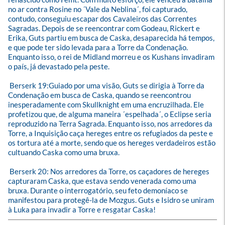
no ar contra Rosine no ´Vale da Neblina´, foi capturado, 
contudo, conseguiu escapar dos Cavaleiros das Correntes 
Sagradas. Depois de se reencontrar com Godeau, Rickert e 
Erika, Guts partiu em busca de Caska, desaparecida há tempos, 
e que pode ter sido levada para a Torre da Condenação. 
Enquanto isso, o rei de Midland morreu e os Kushans invadiram 
o país, já devastado pela peste.
 Berserk 19:Guiado por uma visão, Guts se dirigia à Torre da 
Condenação em busca de Caska, quando se reencontrou 
inesperadamente com Skullknight em uma encruzilhada. Ele 
profetizou que, de alguma maneira ´espelhada´, o Eclipse seria 
reproduzido na Terra Sagrada. Enquanto isso, nos arredores da 
Torre, a Inquisição caça hereges entre os refugiados da peste e 
os tortura até a morte, sendo que os hereges verdadeiros estão 
cultuando Caska como uma bruxa.
 Berserk 20: Nos arredores da Torre, os caçadores de hereges 
capturaram Caska, que estava sendo venerada como uma 
bruxa. Durante o interrogatório, seu feto demoníaco se 
manifestou para protegê-la de Mozgus. Guts e Isidro se uniram 
à Luka para invadir a Torre e resgatar Caska!