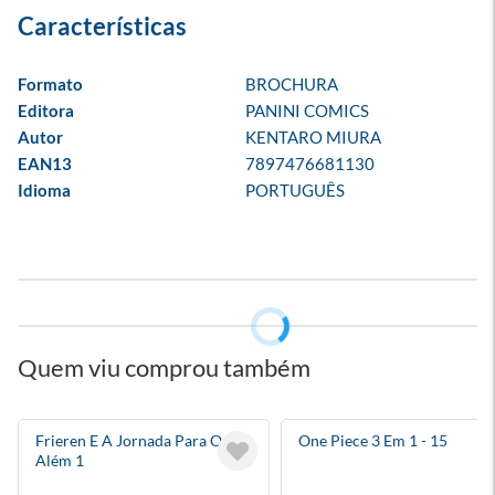
Formato
BROCHURA
Editora
PANINI COMICS
Autor
KENTARO MIURA
EAN13
7897476681130
Idioma
PORTUGUÊS
Quem viu comprou também
Frieren E A Jornada Para O
One Piece 3 Em 1 - 15
Além 1