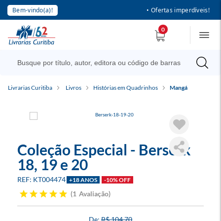
Bem-vindo(a)!
• Ofertas imperdíveis!
0
Livrarias Curitiba
Livros
Histórias em Quadrinhos
Mangá
Coleção Especial - Berserk
18, 19 e 20
KT004474
+18 ANOS
-10% OFF
1
Avaliação
R$ 104,70