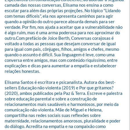
camada das nossas conversas, Elisama nos ensina a como 
escutar para além das próprias projeções. No tópico "Lidando 
com temas difíceis", ela nos apresenta caminhos para agir 
quando a opinião do outro parece absurda demais para ser 
verdade. Por fim, nos ajuda a aceitar que a vulnerabilidade não 
é algo ruim, mas é uma arma poderosa para nos aproximar do 
outro.Com prefácio de Joice Berth, Conversas corajosas é 
voltado a todas as pessoas que desejam conversar de igual 
para igual com pais, cônjuges, filhos, amigos e chefes, mesmo 
quando o assunto é difícil. Sua linguagem é leve, como uma 
conversa entre amigos, mas com conteúdo riquíssimo, entre 
explicações e dicas para aumentar a empatia e estabelecer 
relações honestas. 

Elisama Santos é escritora e psicanalista. Autora dos best-
sellers Educação não violenta (2019) e Por que gritamos? 
(2020), ambos publicados pela Paz & Terra. Escreve e palestra 
sobre educação parental e sobre a construção de 
relacionamentos mais saudáveis e harmoniosos, por meio da 
comunicação não violenta. Mãe de Miguel e Helena, 
compartilha nas redes sociais suas reflexões sobre 
maternidade, relacionamentos amorosos, pluralidade e poder 
do diálogo. Acredita na empatia e na compaixão como 