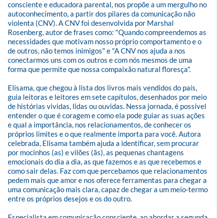
consciente e educadora parental, nos propõe a um mergulho no 
autoconhecimento, a partir dos pilares da comunicação não 
violenta (CNV). A CNV foi desenvolvida por Marshal 
Rosenberg, autor de frases como: "Quando compreendemos as 
necessidades que motivam nosso próprio comportamento e o 
de outros, não temos inimigos" e "A CNV nos ajuda a nos 
conectarmos uns com os outros e com nós mesmos de uma 
forma que permite que nossa compaixão natural floresça".

Elisama, que chegou à lista dos livros mais vendidos do país, 
guia leitoras e leitores em sete capítulos, desenhados por meio 
de histórias vividas, lidas ou ouvidas. Nessa jornada, é possível 
entender o que é coragem e como ela pode guiar as suas ações 
e qual a importância, nos relacionamentos, de conhecer os 
próprios limites e o que realmente importa para você. Autora 
celebrada, Elisama também ajuda a identificar, sem procurar 
por mocinhos (as) e vilões (ãs), as pequenas chantagens 
emocionais do dia a dia, as que fazemos e as que recebemos e 
como sair delas. Faz com que percebamos que relacionamentos 
pedem mais que amor e nos oferece ferramentas para chegar a 
uma comunicação mais clara, capaz de chegar a um meio-termo 
entre os próprios desejos e os do outro.

Especialista em comunicação consciente, ao abordar a segunda 