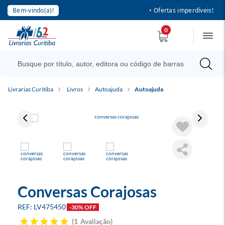
Bem-vindo(a)!
• Ofertas imperdíveis!
0
Livrarias Curitiba
Livros
Autoajuda
Autoajuda
Conversas Corajosas
LV475450
-30% OFF
1
Avaliação