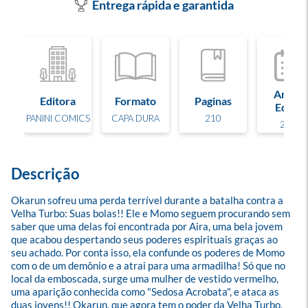
Entrega rápida e garantida
Ano de
Editora
Formato
Paginas
Edição
PANINI COMICS
CAPA DURA
210
2023
Descrição
Okarun sofreu uma perda terrível durante a batalha contra a 
Velha Turbo: Suas bolas!! Ele e Momo seguem procurando sem 
saber que uma delas foi encontrada por Aira, uma bela jovem 
que acabou despertando seus poderes espirituais graças ao 
seu achado. Por conta isso, ela confunde os poderes de Momo 
com o de um demônio e a atrai para uma armadilha! Só que no 
local da emboscada, surge uma mulher de vestido vermelho, 
uma aparição conhecida como "Sedosa Acrobata", e ataca as 
duas jovens!! Okarun, que agora tem o poder da Velha Turbo, 