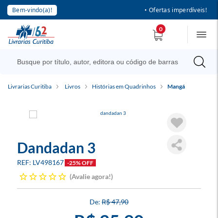
Bem-vindo(a)!
• Ofertas imperdíveis!
0
Livrarias Curitiba
Livros
Histórias em Quadrinhos
Mangá
Dandadan 3
LV498167
-25% OFF
Avalie agora!
R$ 47,90