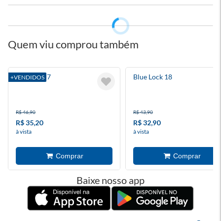
Quem viu comprou também
Blue Lock 7
Blue Lock 18
+VENDIDOS
R$ 46,90
R$ 43,90
R$ 35,20
R$ 32,90
à vista
à vista
Baixe nosso app