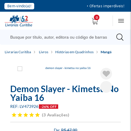
Bem-vindo(a)!
• Ofertas imperdíveis!
0
Livrarias Curitiba
Livros
Histórias em Quadrinhos
Mangá
Demon Slayer - Kimetsu No
Yaiba 16
LV473926
-26% OFF
3
Avaliações
R$ 47,90