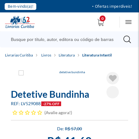
Bem-vindo(a)!
• Ofertas imperdíveis!
0
Livrarias Curitiba
Livros
Literatura
Literatura Infantil
Detetive Bundinha
LV529088
-27% OFF
Avalie agora!
R$ 57,00