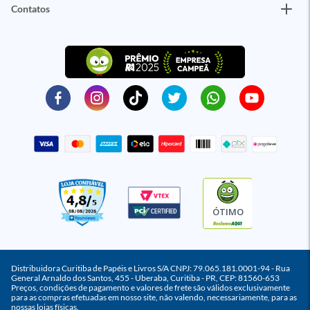
Contatos
ÓTIMO
Distribuidora Curitiba de Papéis e Livros S/A CNPJ: 79.065.181.0001-94 - Rua
General Arnaldo dos Santos, 455 - Uberaba, Curitiba - PR, CEP: 81560-653
Preços, condições de pagamento e valores de frete são válidos exclusivamente
para as compras efetuadas em nosso site, não valendo, necessariamente, para as
nossas lojas físicas.