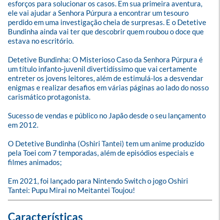
esforços para solucionar os casos. Em sua primeira aventura, 
ele vai ajudar a Senhora Púrpura a encontrar um tesouro 
perdido em uma investigação cheia de surpresas. E o Detetive 
Bundinha ainda vai ter que descobrir quem roubou o doce que 
estava no escritório.

Detetive Bundinha: O Misterioso Caso da Senhora Púrpura é 
um título infanto-juvenil divertidíssimo que vai certamente 
entreter os jovens leitores, além de estimulá-los a desvendar 
enigmas e realizar desafios em várias páginas ao lado do nosso 
carismático protagonista.

Sucesso de vendas e público no Japão desde o seu lançamento 
em 2012.

O Detetive Bundinha (Oshiri Tantei) tem um anime produzido 
pela Toei com 7 temporadas, além de episódios especiais e 
filmes animados;

Em 2021, foi lançado para Nintendo Switch o jogo Oshiri 
Tantei: Pupu Mirai no Meitantei Toujou!