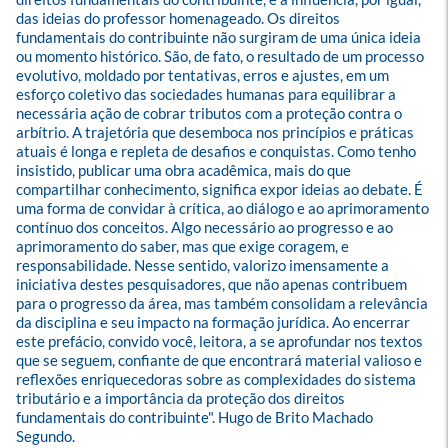
das ideias do professor homenageado. Os direitos 
fundamentais do contribuinte não surgiram de uma única ideia 
ou momento histórico. São, de fato, o resultado de um processo 
evolutivo, moldado por tentativas, erros e ajustes, em um 
esforço coletivo das sociedades humanas para equilibrar a 
necessária ação de cobrar tributos com a proteção contra o 
arbítrio. A trajetória que desemboca nos princípios e práticas 
atuais é longa e repleta de desafios e conquistas. Como tenho 
insistido, publicar uma obra acadêmica, mais do que 
compartilhar conhecimento, significa expor ideias ao debate. É 
uma forma de convidar à crítica, ao diálogo e ao aprimoramento 
contínuo dos conceitos. Algo necessário ao progresso e ao 
aprimoramento do saber, mas que exige coragem, e 
responsabilidade. Nesse sentido, valorizo imensamente a 
iniciativa destes pesquisadores, que não apenas contribuem 
para o progresso da área, mas também consolidam a relevância 
da disciplina e seu impacto na formação jurídica. Ao encerrar 
este prefácio, convido você, leitora, a se aprofundar nos textos 
que se seguem, confiante de que encontrará material valioso e 
reflexões enriquecedoras sobre as complexidades do sistema 
tributário e a importância da proteção dos direitos 
fundamentais do contribuinte". Hugo de Brito Machado 
Segundo.