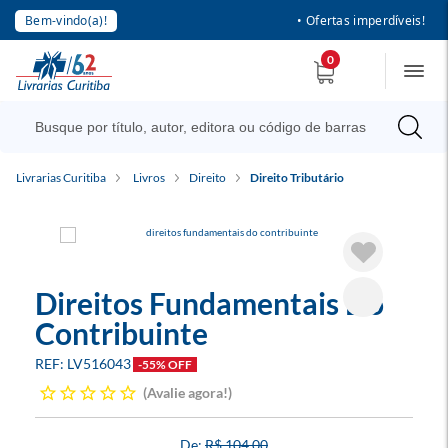
Bem-vindo(a)!
• Ofertas imperdíveis!
0
Livrarias Curitiba
Livros
Direito
Direito Tributário
Direitos Fundamentais Do
Contribuinte
LV516043
-55% OFF
Avalie agora!
R$ 104,00