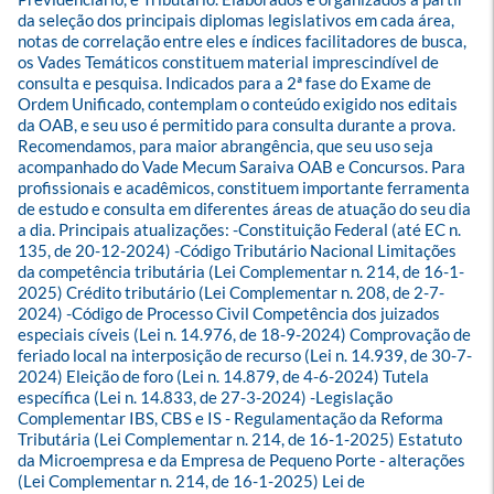
da seleção dos principais diplomas legislativos em cada área, 
notas de correlação entre eles e índices facilitadores de busca, 
os Vades Temáticos constituem material imprescindível de 
consulta e pesquisa. Indicados para a 2ª fase do Exame de 
Ordem Unificado, contemplam o conteúdo exigido nos editais 
da OAB, e seu uso é permitido para consulta durante a prova. 
Recomendamos, para maior abrangência, que seu uso seja 
acompanhado do Vade Mecum Saraiva OAB e Concursos. Para 
profissionais e acadêmicos, constituem importante ferramenta 
de estudo e consulta em diferentes áreas de atuação do seu dia 
a dia. Principais atualizações: -Constituição Federal (até EC n. 
135, de 20-12-2024) -Código Tributário Nacional Limitações 
da competência tributária (Lei Complementar n. 214, de 16-1-
2025) Crédito tributário (Lei Complementar n. 208, de 2-7-
2024) -Código de Processo Civil Competência dos juizados 
especiais cíveis (Lei n. 14.976, de 18-9-2024) Comprovação de 
feriado local na interposição de recurso (Lei n. 14.939, de 30-7-
2024) Eleição de foro (Lei n. 14.879, de 4-6-2024) Tutela 
específica (Lei n. 14.833, de 27-3-2024) -Legislação 
Complementar IBS, CBS e IS - Regulamentação da Reforma 
Tributária (Lei Complementar n. 214, de 16-1-2025) Estatuto 
da Microempresa e da Empresa de Pequeno Porte - alterações 
(Lei Complementar n. 214, de 16-1-2025) Lei de 