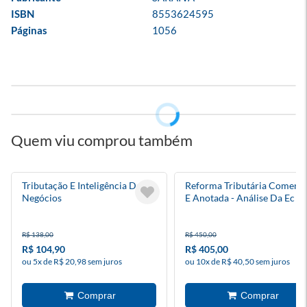
ISBN
8553624595
Páginas
1056
Quem viu comprou também
Tributação E Inteligência De
Reforma Tributária Coment
Negócios
E Anotada - Análise Da Ec
132/2023 E Da Lc 214/2025
R$ 138,00
R$ 450,00
R$ 104,90
R$ 405,00
ou 5x de R$ 20,98 sem juros
ou 10x de R$ 40,50 sem juros