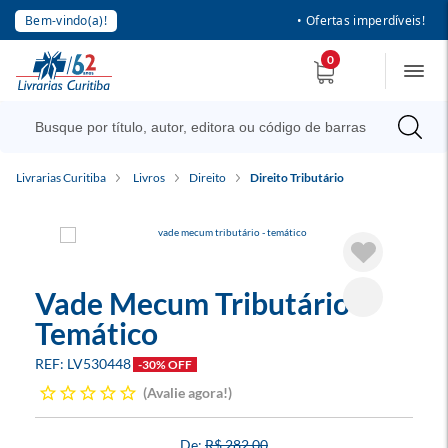
Bem-vindo(a)!
• Ofertas imperdíveis!
0
Livrarias Curitiba
Livros
Direito
Direito Tributário
Vade Mecum Tributário -
Temático
LV530448
-30% OFF
Avalie agora!
R$ 282,00