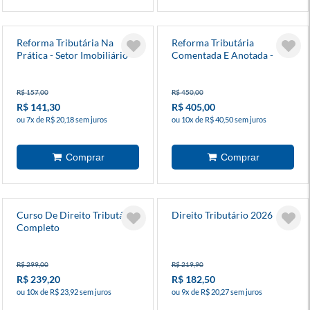
Reforma Tributária Na
Reforma Tributária
Prática - Setor Imobiliário
Comentada E Anotada -
Análise Da Ec 132/2023 E
Da Lc 214/2025
R$ 157,00
R$ 450,00
R$ 141,30
R$ 405,00
ou 7x de R$ 20,18 sem juros
ou 10x de R$ 40,50 sem juros
Curso De Direito Tributário
Direito Tributário 2026
Completo
R$ 299,00
R$ 219,90
R$ 239,20
R$ 182,50
ou 10x de R$ 23,92 sem juros
ou 9x de R$ 20,27 sem juros