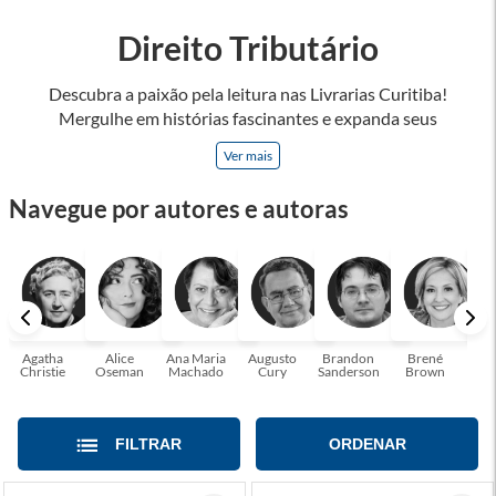
Direito Tributário
Descubra a paixão pela leitura nas Livrarias Curitiba!
Mergulhe em histórias fascinantes e expanda seus
horizontes, onde cada página é uma porta para novos
Ver mais
universos e perspectivas. Ler nos permite viajar sem sair do
lugar e enriquecer nossa mente, abrace o poder das palavras
Navegue por autores e autoras
e tenha a oportunidade de alcançar o seu crescimento
pessoal e profissional ou também mergulhe em histórias e
passe um tempo no mundo da imaginação! A leitura
transforma vidas e estamos aqui para ajudar a transformar a
sua! Tenha certeza, temos o livro perfeito para você!
Agatha
Alice
Ana Maria
Augusto
Brandon
Brené
C. S
Christie
Oseman
Machado
Cury
Sanderson
Brown
FILTRAR
ORDENAR