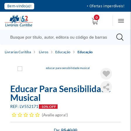
Bem-vindo(a)!
• Ofertas imperdíveis!
0
Livrarias Curitiba
Livros
Educação
Educação
Educar Para Sensibilidade
Musical
LV552171
-10% OFF
Avalie agora!
R$ 40,00