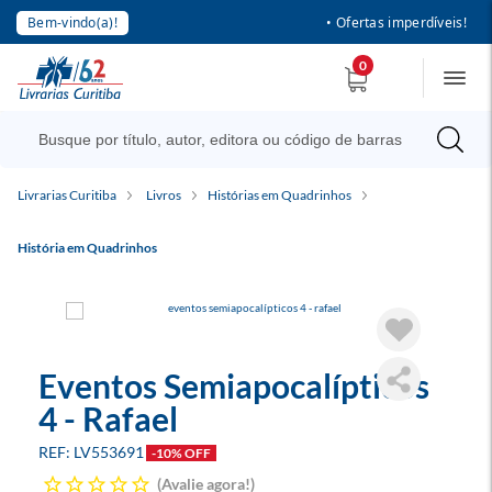
Bem-vindo(a)!
• Ofertas imperdíveis!
0
Livrarias Curitiba
Livros
Histórias em Quadrinhos
História em Quadrinhos
Eventos Semiapocalípticos
4 - Rafael
LV553691
-10% OFF
Avalie agora!