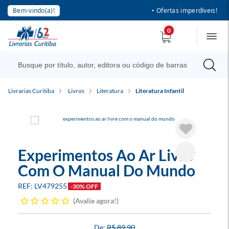
Bem-vindo(a)!
• Ofertas imperdíveis!
0
Livrarias Curitiba
Livros
Literatura
Literatura Infantil
Experimentos Ao Ar Livre
Com O Manual Do Mundo
LV479255
-30% OFF
Avalie agora!
R$ 89,90