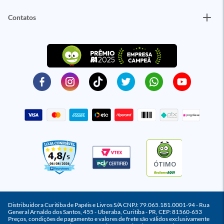
Contatos
ÓTIMO
Distribuidora Curitiba de Papéis e Livros S/A CNPJ: 79.065.181.0001-94 - Rua
General Arnaldo dos Santos, 455 - Uberaba, Curitiba - PR, CEP: 81560-653
Preços, condições de pagamento e valores de frete são válidos exclusivamente