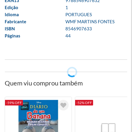
EAN13
9788546907632
Edição
1
Idioma
PORTUGUES
Fabricante
WMF MARTINS FONTES
ISBN
8546907633
Páginas
44
Quem viu comprou também
-59% OFF
-52% OFF