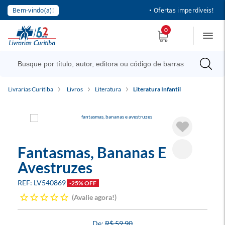
Bem-vindo(a)!
• Ofertas imperdíveis!
0
Livrarias Curitiba
Livros
Literatura
Literatura Infantil
Fantasmas, Bananas E
Avestruzes
LV540869
-25% OFF
Avalie agora!
R$ 59,90