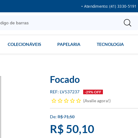
• Atendimento: (41) 3330-5191
COLECIONÁVEIS
PAPELARIA
TECNOLOGIA
Focado
LV537237
-29% OFF
Avalie agora!
R$ 71,50
R$ 50,10