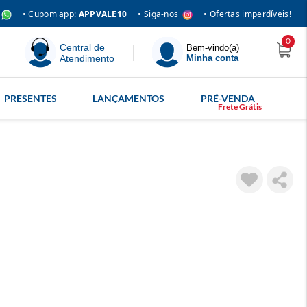
• Siga-nos
• Cupom app:
APPVALE10
• Ofertas imperdíveis!
0
Central de
Bem-vindo(a)
Atendimento
Minha conta
PRESENTES
LANÇAMENTOS
PRÉ-VENDA