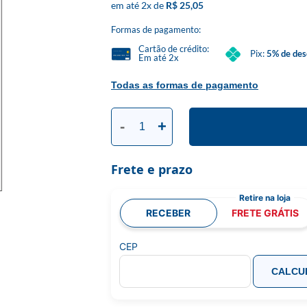
2
x
R$ 25,05
Formas de pagamento:
Cartão de crédito:
Pix:
5% de des
Em até 2x
Todas as formas de pagamento
-
+
Frete e prazo
RECEBER
FRETE GRÁTIS
CEP
CALCU