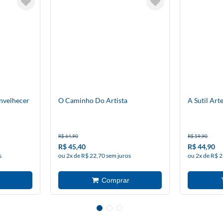
Envelhecer
O Caminho Do Artista
A Sutil Art
R$ 64,90
R$ 59,90
R$ 45,40
R$ 44,90
s
ou 2x de R$ 22,70 sem juros
ou 2x de R$ 2