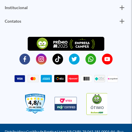
Institucional
Contatos
ÓTIMO
Distribuidora Curitiba de Papéis e Livros S/A CNPJ: 79.065.181.0001-94 - Rua