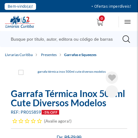
Bem-vindo(a)!
• Ofertas imperdíveis!
0
Livrarias Curitiba
Presentes
Garrafas e Squeezes
Garrafa Térmica Inox 500ml
Cute Diversos Modelos
PR015859
-5% OFF
Avalie agora!
R$ 79,90