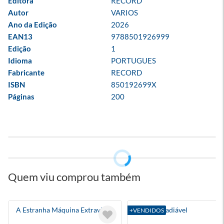
Editora
RECORD
Autor
VARIOS
Ano da Edição
2026
EAN13
9788501926999
Edição
1
Idioma
PORTUGUES
Fabricante
RECORD
ISBN
850192699X
Páginas
200
Quem viu comprou também
A Estranha Máquina Extraviada
Amar É Inadiável
+VENDIDOS