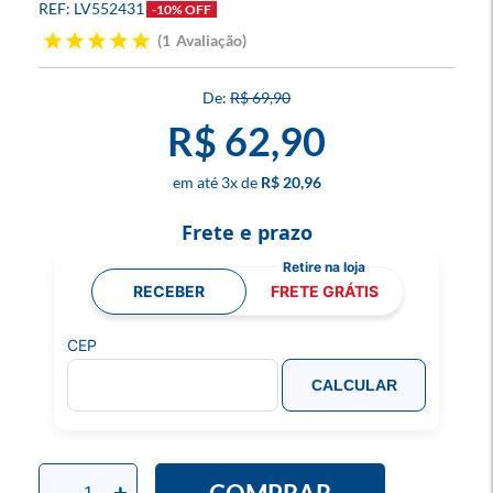
LV552431
-10% OFF
1
Avaliação
R$ 69,90
R$ 62,90
3
x
R$ 20,96
Frete e prazo
RECEBER
FRETE GRÁTIS
CEP
CALCULAR