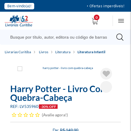
Bem-vindo(a)!
• Ofertas imperdíveis!
0
Livrarias Curitiba
Livros
Literatura
Literatura Infantil
Harry Potter - Livro Com
Quebra-Cabeça
LV535960
-30% OFF
Avalie agora!
R$ 149,90