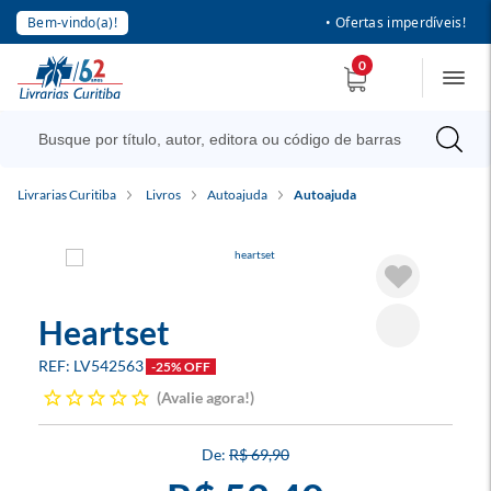
Bem-vindo(a)!
• Ofertas imperdíveis!
0
Livrarias Curitiba
Livros
Autoajuda
Autoajuda
Heartset
LV542563
-25% OFF
Avalie agora!
R$ 69,90