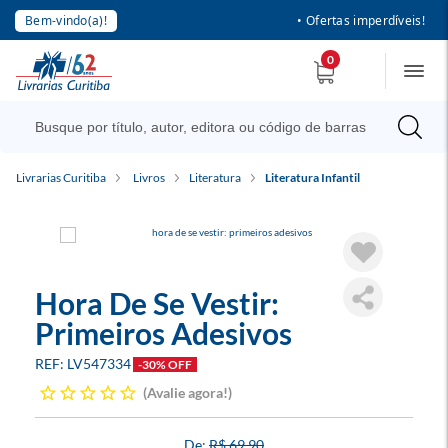
Bem-vindo(a)!
• Ofertas imperdíveis!
0
Livrarias Curitiba
Livros
Literatura
Literatura Infantil
Hora De Se Vestir:
Primeiros Adesivos
LV547334
-30% OFF
Avalie agora!
R$ 69,90