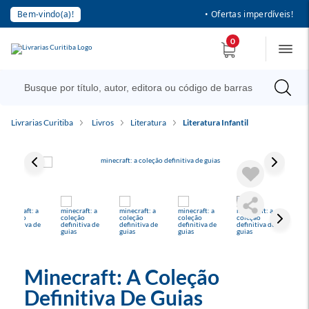
Bem-vindo(a)!
• Ofertas imperdíveis!
0
Livrarias Curitiba
Livros
Literatura
Literatura Infantil
Minecraft: A Coleção
Definitiva De Guias