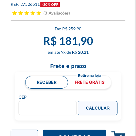
LV526511
-30% OFF
3
Avaliações
R$ 259,90
R$ 181,90
9
x
R$ 20,21
Frete e prazo
RECEBER
FRETE GRÁTIS
CEP
CALCULAR