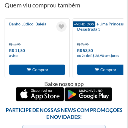
Quem viu comprou também
Banho Lúdico: Baleia
O Diário De Uma Princesa
+VENDIDOS
Desastrada 3
R$ 16,90
R$ 76,90
R$ 11,80
R$ 53,80
à vista
ou 2x de R$ 26,90 sem juros
Baixe nosso app
PARTICIPE DE NOSSAS NEWS COM PROMOÇÕES
E NOVIDADES!