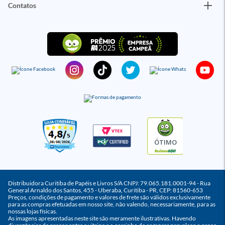
Contatos
ÓTIMO
Distribuidora Curitiba de Papéis e Livros S/A CNPJ: 79.065.181.0001-94 - Rua
General Arnaldo dos Santos, 455 - Uberaba, Curitiba - PR, CEP: 81560-653
Preços, condições de pagamento e valores de frete são válidos exclusivamente
para as compras efetuadas em nosso site, não valendo, necessariamente, para as
nossas lojas físicas.
As imagens apresentadas neste site são meramente ilustrativas. Havendo