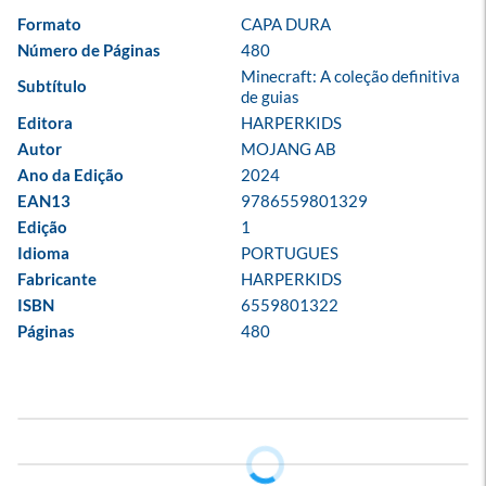
Formato
CAPA DURA
Número de Páginas
480
Minecraft: A coleção definitiva 
Subtítulo
de guias
Editora
HARPERKIDS
Autor
MOJANG AB
Ano da Edição
2024
EAN13
9786559801329
Edição
1
Idioma
PORTUGUES
Fabricante
HARPERKIDS
ISBN
6559801322
Páginas
480