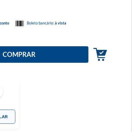
conto
Boleto bancário:
à vista
COMPRAR
LAR