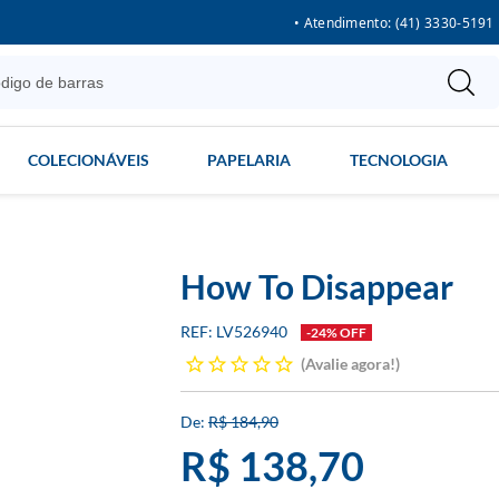
• Atendimento: (41) 3330-5191
COLECIONÁVEIS
PAPELARIA
TECNOLOGIA
How To Disappear
LV526940
-24% OFF
Avalie agora!
R$ 184,90
R$ 138,70