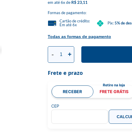
6
x
R$ 23,11
Formas de pagamento:
Cartão de crédito:
Pix:
5% de des
Em até 6x
Todas as formas de pagamento
-
+
Frete e prazo
RECEBER
FRETE GRÁTIS
CEP
CALCU