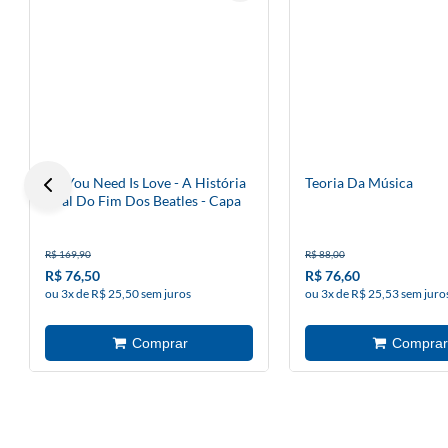
All You Need Is Love - A História
Teoria Da Música
Oral Do Fim Dos Beatles - Capa
Dura
R$ 169,90
R$ 88,00
R$ 76,50
R$ 76,60
ou 3x de R$ 25,50 sem juros
ou 3x de R$ 25,53 sem juro