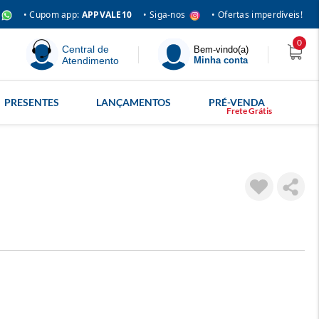
• Siga-nos
• Cupom app:
APPVALE10
• Ofertas imperdíveis!
0
Central de
Bem-vindo(a)
Atendimento
Minha conta
PRESENTES
LANÇAMENTOS
PRÉ-VENDA