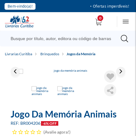
Bem-vindo(a)!
• Ofertas imperdíveis!
0
Livrarias Curitiba
Brinquedos
Jogos da Memória
Jogo Da Memória Animais
BR004206
-6% OFF
Avalie agora!