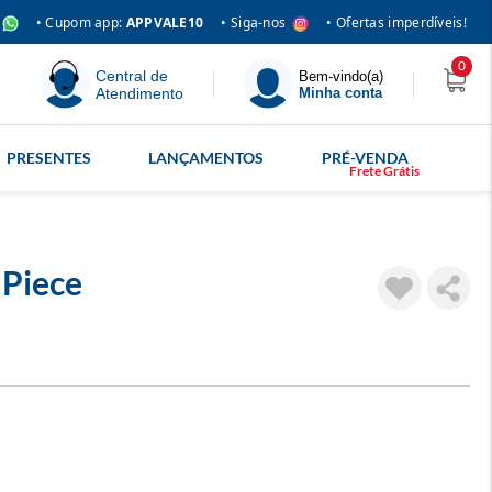
• Siga-nos
• Cupom app:
APPVALE10
• Ofertas imperdíveis!
0
Central de
Bem-vindo(a)
Atendimento
Minha conta
PRESENTES
LANÇAMENTOS
PRÉ-VENDA
Piece