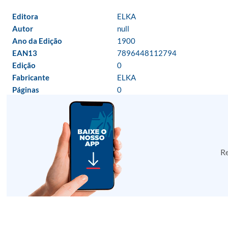
Editora
ELKA
Autor
null
Ano da Edição
1900
EAN13
7896448112794
Edição
0
Fabricante
ELKA
Páginas
0
Re