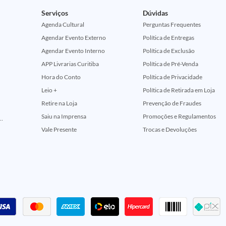
Serviços
Dúvidas
Agenda Cultural
Perguntas Frequentes
Agendar Evento Externo
Política de Entregas
Agendar Evento Interno
Política de Exclusão
APP Livrarias Curitiba
Política de Pré-Venda
Hora do Conto
Política de Privacidade
Leio +
Política de Retirada em Loja
Retire na Loja
Prevenção de Fraudes
Saiu na Imprensa
Promoções e Regulamentos
ção Comemorativa 50 Anos (Encontros Clássicos Dc E Marvel)
Vale Presente
Trocas e Devoluções