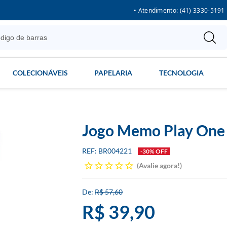
• Atendimento: (41) 3330-5191
COLECIONÁVEIS
PAPELARIA
TECNOLOGIA
Jogo Memo Play One 
BR004221
-30% OFF
Avalie agora!
R$ 57,60
R$ 39,90