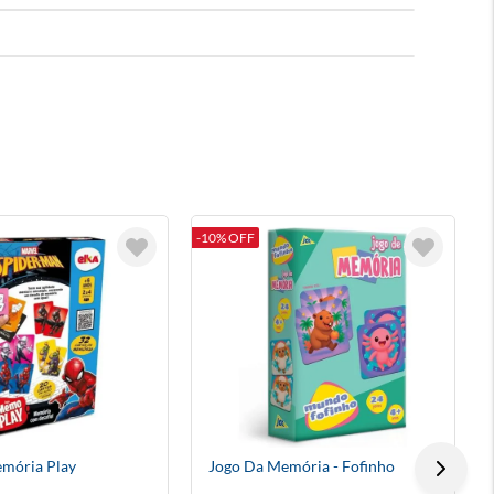
-10% OFF
-
mória Play
Jogo Da Memória - Fofinho