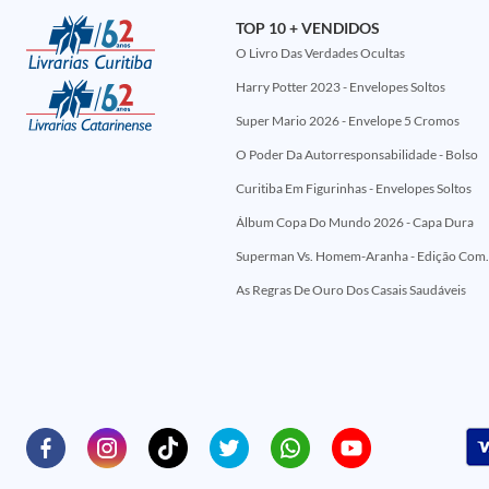
TOP 10 + VENDIDOS
O Livro Das Verdades Ocultas
Harry Potter 2023 - Envelopes Soltos
Super Mario 2026 - Envelope 5 Cromos
O Poder Da Autorresponsabilidade - Bolso
Curitiba Em Figurinhas - Envelopes Soltos
Álbum Copa Do Mundo 2026 - Capa Dura
Superman Vs. Homem-Aranha - Edi
As Regras De Ouro Dos Casais Saudáveis