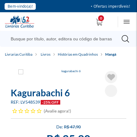
Bem-vindo(a)!
• Ofertas imperdíveis!
0
Livrarias Curitiba
Livros
Histórias em Quadrinhos
Mangá
Kagurabachi 6
LV548539
-25% OFF
Avalie agora!
R$ 47,90