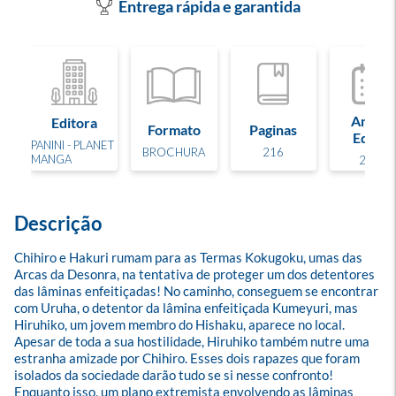
Entrega rápida e garantida
Ano de
Editora
Formato
Paginas
Edição
PANINI - PLANET
BROCHURA
216
MANGA
2026
Descrição
Chihiro e Hakuri rumam para as Termas Kokugoku, umas das 
Arcas da Desonra, na tentativa de proteger um dos detentores 
das lâminas enfeitiçadas! No caminho, conseguem se encontrar 
com Uruha, o detentor da lâmina enfeitiçada Kumeyuri, mas 
Hiruhiko, um jovem membro do Hishaku, aparece no local. 
Apesar de toda a sua hostilidade, Hiruhiko também nutre uma 
estranha amizade por Chihiro. Esses dois rapazes que foram 
isolados da sociedade darão tudo se si nesse confronto! 
Enquanto isso, um plano extremista envolvendo as lâminas 