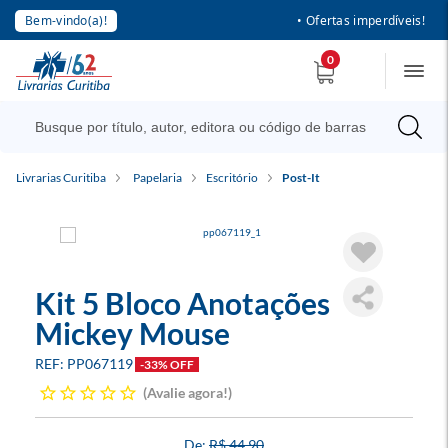
Bem-vindo(a)!
• Ofertas imperdíveis!
0
Livrarias Curitiba
Papelaria
Escritório
Post-It
Kit 5 Bloco Anotações
Mickey Mouse
PP067119
-33% OFF
Avalie agora!
R$ 44,90