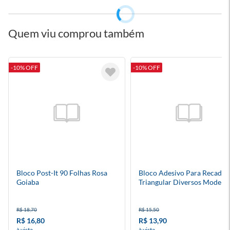
Quem viu comprou também
-10% OFF
-10% OFF
Bloco Post-It 90 Folhas Rosa
Bloco Adesivo Para Recados
Goiaba
Triangular Diversos Modelo
70 Folhas Hmm
R$ 18,70
R$ 15,50
R$ 16,80
R$ 13,90
à vista
à vista