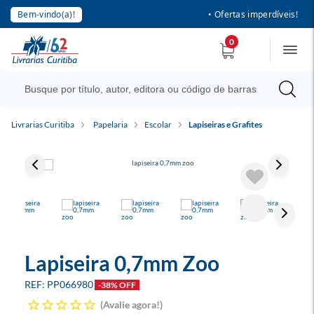
Bem-vindo(a)!
• Ofertas imperdíveis!
0
Livrarias Curitiba
Papelaria
Escolar
Lapiseiras e Grafites
Lapiseira 0,7mm Zoo
PP066980
-38% OFF
Avalie agora!