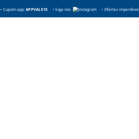
• Cupom app:
APPVALE10
• Siga-nos
• Ofertas imperdívei