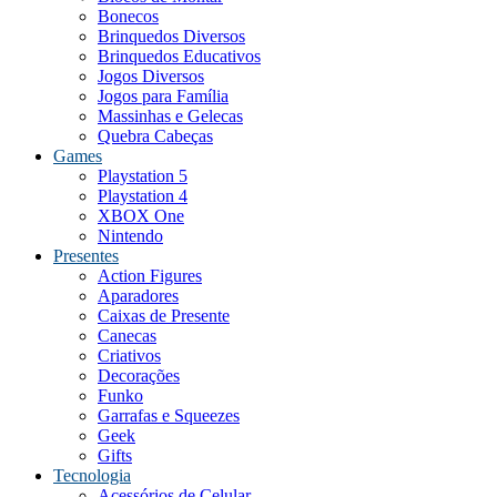
Bonecos
Brinquedos Diversos
Brinquedos Educativos
Jogos Diversos
Jogos para Família
Massinhas e Gelecas
Quebra Cabeças
Games
Playstation 5
Playstation 4
XBOX One
Nintendo
Presentes
Action Figures
Aparadores
Caixas de Presente
Canecas
Criativos
Decorações
Funko
Garrafas e Squeezes
Geek
Gifts
Tecnologia
Acessórios de Celular