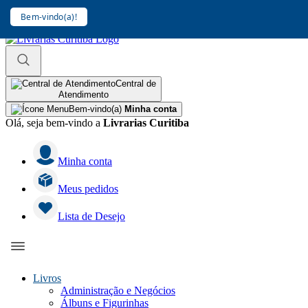
Bem-vindo(a)!
Central de
Atendimento
Bem-vindo(a)
Minha conta
Olá, seja bem-vindo a
Livrarias Curitiba
Minha conta
Meus pedidos
Lista de Desejo
Livros
Administração e Negócios
Álbuns e Figurinhas