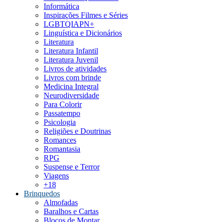
Informática
Inspirações Filmes e Séries
LGBTQIAPN+
Linguística e Dicionários
Literatura
Literatura Infantil
Literatura Juvenil
Livros de atividades
Livros com brinde
Medicina Integral
Neurodiversidade
Para Colorir
Passatempo
Psicologia
Religiões e Doutrinas
Romances
Romantasia
RPG
Suspense e Terror
Viagens
+18
Brinquedos
Almofadas
Baralhos e Cartas
Blocos de Montar