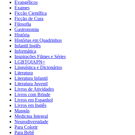
Evangélicos
Exames
Ficção Científica
Ficção de Cura
Filosofia
Gastronomia
História
Histórias em Quadrinhos
Infantil Inglês
Informática
Inspirações Filmes e Séries
LGBTQIAPN+
Linguística e Dicionários
Literatura
Literatura Infantil
Literatura Juvenil
Livros de Atividades
Livros com Brinde
Livros em Espanhol
Livros em Inglês
Mangás
Medicina Integral
Neurodiversidade
Para Colorir
Para Bebê