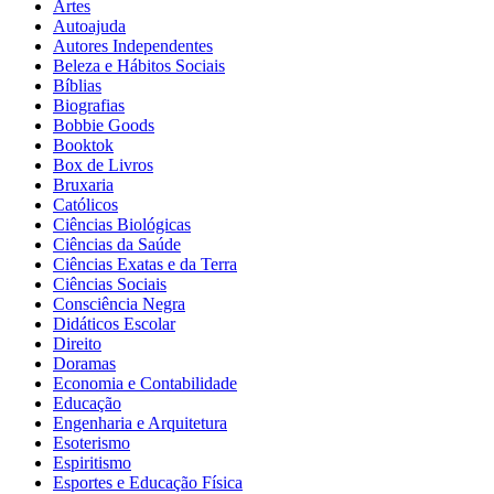
Artes
Autoajuda
Autores Independentes
Beleza e Hábitos Sociais
Bíblias
Biografias
Bobbie Goods
Booktok
Box de Livros
Bruxaria
Católicos
Ciências Biológicas
Ciências da Saúde
Ciências Exatas e da Terra
Ciências Sociais
Consciência Negra
Didáticos Escolar
Direito
Doramas
Economia e Contabilidade
Educação
Engenharia e Arquitetura
Esoterismo
Espiritismo
Esportes e Educação Física