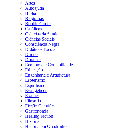
Artes
Autoajuda
Bíblia
Biografias
Bobbie Goods
Católicos
Ciências da Saúde
Ciências Sociais
Consciência Negra
Didáticos Escolar
Direito
Doramas
Economia e Contabilidade
Educação
Engenharia e Arquitetura
Esoterismo
Espiritismo
Evangélicos
Exames
Filosofia
Ficção Científica
Gastronomia
Healing Fiction
História
História em Quadrinhos