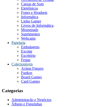
Caixas de Som
Eletrônicos
Fones e Headsets
Informática
Linha Gamer
Livros de Informática
Mousepads
Suprimentos
Webcams
Papelaria
Embalagens
Escolar
Escritório
Festas
Colecionáveis
Action Figures
Funkos
Board Games
Card Games
Categorias
Administração e Negócios
Álbuns e Figurinhas