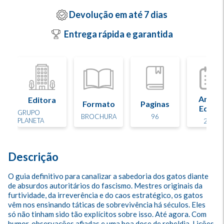
Devolução em até 7 dias
Entrega rápida e garantida
Ano d
Editora
Formato
Paginas
Edição
GRUPO
BROCHURA
96
PLANETA
2026
Descrição
O guia definitivo para canalizar a sabedoria dos gatos diante 
de absurdos autoritários do fascismo. Mestres originais da 
furtividade, da irreverência e do caos estratégico, os gatos 
vêm nos ensinando táticas de sobrevivência há séculos. Eles 
só não tinham sido tão explícitos sobre isso. Até agora. Com 
humor, observações afiadas e uma boa dose de rebeldia, Lições 