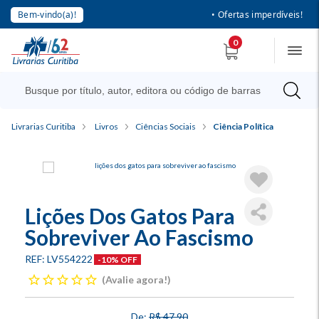
Bem-vindo(a)!
• Ofertas imperdíveis!
0
Livrarias Curitiba
Livros
Ciências Sociais
Ciência Política
Lições Dos Gatos Para
Sobreviver Ao Fascismo
LV554222
-10% OFF
Avalie agora!
R$ 47,90