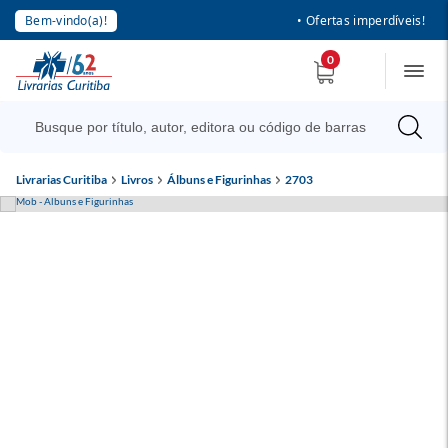
Bem-vindo(a)!
• Ofertas imperdíveis!
0
Livrarias Curitiba
Livros
Álbuns e Figurinhas
2703