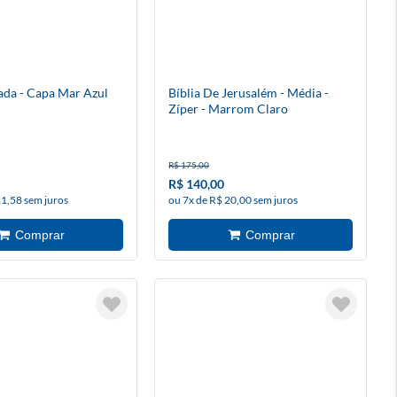
rada - Capa Mar Azul
Bíblia De Jerusalém - Média -
Zíper - Marrom Claro
R$ 175,00
R$ 140,00
21,58 sem juros
ou 7x de R$ 20,00 sem juros