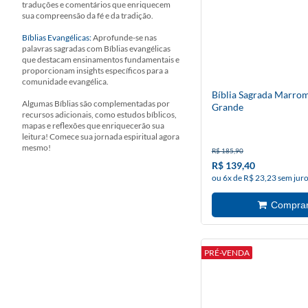
traduções e comentários que enriquecem
sua compreensão da fé e da tradição.
Bíblias Evangélicas:
Aprofunde-se nas
palavras sagradas com Bíblias evangélicas
que destacam ensinamentos fundamentais e
proporcionam insights específicos para a
comunidade evangélica.
Bíblia Sagrada Marrom
Algumas Bíblias são complementadas por
Grande
recursos adicionais, como estudos bíblicos,
mapas e reflexões que enriquecerão sua
leitura! Comece sua jornada espiritual agora
mesmo!
R$ 185,90
R$ 139,40
ou 6x de R$ 23,23 sem jur
PRÉ-VENDA