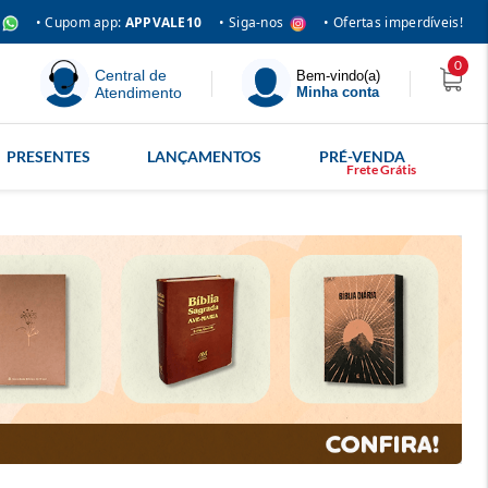
• Siga-nos
• Cupom app:
APPVALE10
• Ofertas imperdíveis!
0
Central de
Bem-vindo(a)
Atendimento
Minha conta
PRESENTES
LANÇAMENTOS
PRÉ-VENDA