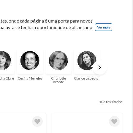
ontes, onde cada página é uma porta para novos
 palavras e tenha a oportunidade de alcançar o
Ver mais
nação! A leitura transforma vidas e estamos
para você!
dra Clare
Cecília Meireles
Charlotte
Clarice Lispector
Colleen Hoover
Brontë
108