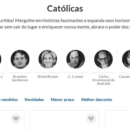
Católicas
Curitiba! Mergulhe em histórias fascinantes e expanda seus horiz
jar sem sair do lugar e enriquecer nossa mente, abrace o poder das
também mergulhe em histórias e passe um tempo no mundo da imagi
 ajudar a transformar a sua! Tenha certeza, temos o livro perfeito 
ry
Brandon
Brené Brown
C. S. Lewis
Carlos
Cassan
Sanderson
Drummond de
Andrade
 vendidos
Novidades
Menor preço
Melhor desconto