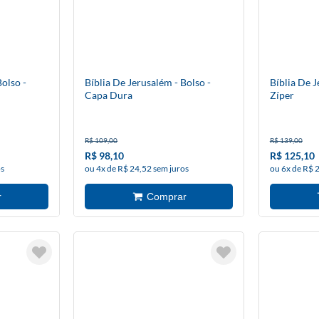
Bolso -
Bíblia De Jerusalém - Bolso -
Bíblia De J
Capa Dura
Zíper
R$ 109,00
R$ 139,00
R$ 98,10
R$ 125,10
os
ou 4x de R$ 24,52 sem juros
ou 6x de R$ 