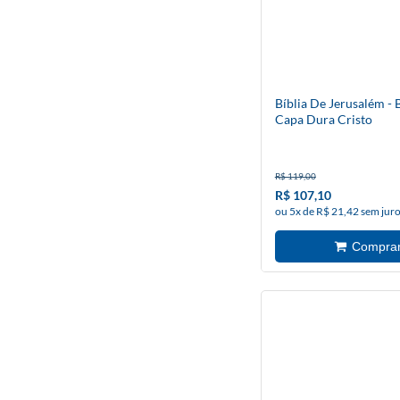
Bíblia De Jerusalém - 
Capa Dura Cristo
R$ 119,00
R$ 107,10
ou 5x de R$ 21,42 sem jur