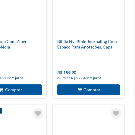
rada Com Zíper
Bíblia Nvi Bible Journaling Com
Média
Espaço Para Anotações, Capa
Luxo Marrom Marmorizado,
Cruz
R$ 159,90
20,60 sem juros
ou 7x de R$ 22,84 sem juros
O