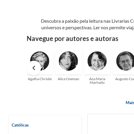
Descubra a paixão pela leitura nas Livrarias 
universos e perspectivas. Ler nos permite via
seu crescimento pessoal e profissional ou 
Navegue por autores e autoras
aqui para
Agatha Christie
Alice Oseman
Ana Maria
Augusto Cu
Machado
Mais
Católicas