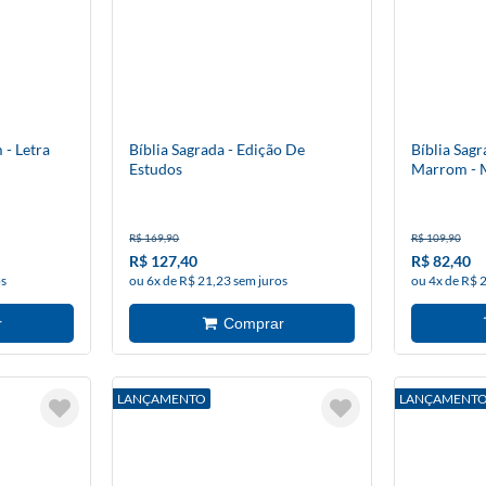
 - Letra
Bíblia Sagrada - Edição De
Bíblia Sag
Estudos
Marrom - 
R$ 169,90
R$ 109,90
R$ 127,40
R$ 82,40
os
ou 6x de R$ 21,23 sem juros
ou 4x de R$ 
LANÇAMENTO
LANÇAMENT