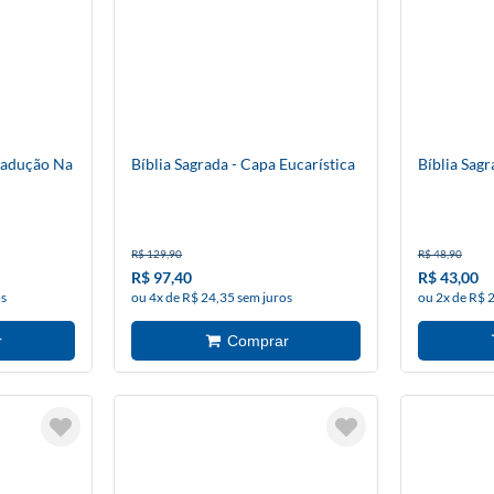
radução Na
Bíblia Sagrada - Capa Eucarística
Bíblia Sag
R$ 129,90
R$ 48,90
R$ 97,40
R$ 43,00
os
ou 4x de R$ 24,35 sem juros
ou 2x de R$ 