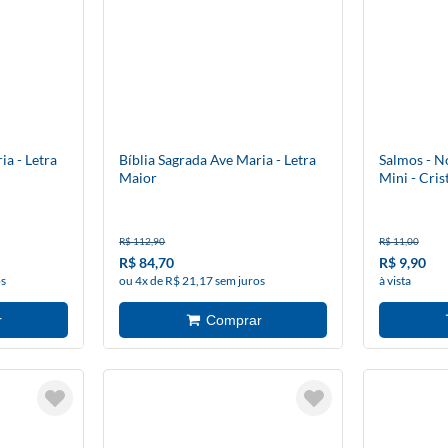
ia - Letra
Bíblia Sagrada Ave Maria - Letra
Salmos - No
Maior
Mini - Cris
R$ 112,90
R$ 11,00
R$ 84,70
R$ 9,90
os
ou 4x de R$ 21,17 sem juros
à vista