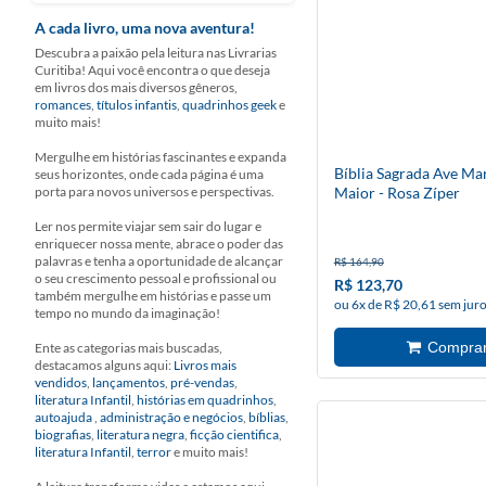
A cada livro, uma nova aventura!
Descubra a paixão pela leitura nas Livrarias
Curitiba! Aqui você encontra o que deseja
em livros dos mais diversos gêneros,
romances
,
títulos infantis
,
quadrinhos geek
e
muito mais!
Mergulhe em histórias fascinantes e expanda
Bíblia Sagrada Ave Mar
seus horizontes, onde cada página é uma
porta para novos universos e perspectivas.
Maior - Rosa Zíper
Ler nos permite viajar sem sair do lugar e
enriquecer nossa mente, abrace o poder das
palavras e tenha a oportunidade de alcançar
R$ 164,90
o seu crescimento pessoal e profissional ou
R$ 123,70
também mergulhe em histórias e passe um
ou 6x de R$ 20,61 sem jur
tempo no mundo da imaginação!
Ente as categorias mais buscadas,
destacamos alguns aqui:
Livros mais
vendidos
,
lançamentos
,
pré-vendas
,
literatura Infantil
,
histórias em quadrinhos
,
autoajuda
,
administração e negócios
,
bíblias
,
biografias
,
literatura negra
,
ficção cientifica
,
literatura Infantil
,
terror
e muito mais!