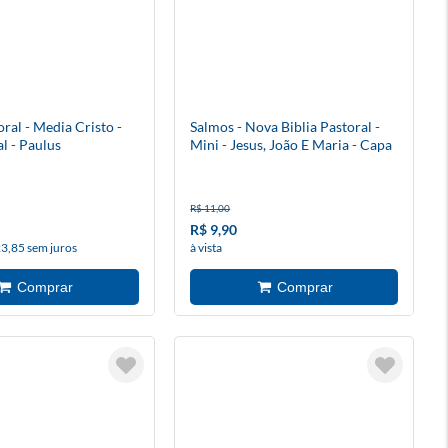
oral - Media Cristo -
Salmos - Nova Biblia Pastoral -
l - Paulus
Mini - Jesus, João E Maria - Capa
Cristal
R$ 11,00
R$ 9,90
23,85 sem juros
à vista