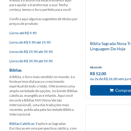
A leitura transforma vidas e estamos aqui
para ajudar a transformar a sua! Tenha
certeza, temos o livro perfeito para você!
Confira aqui algumas sugestões de títulos por
preços de produto:
Livros até R$ 9,90
Livros de R$ 9,90 até 19,90
Bíblia Sagrada Nova T
Linguagem De Hoje
Livros de R$ 19,90 até 39,90
Livros de R$ 39,90 até 59,90
R$ 61,90
Bíblias
R$ 52,00
A Bíblia, o livro mais vendido no mundo, é a
ou 2x de R$ 26,00 sem jur
fonte primordial para o crescimento
espiritual de todo cristão. Oferecemos uma
ampla variedade de opções, incluindo Bíblias
católicas, evangélicas e infantis. Aqui você
encontra Bíblias NVI (Nova Versão
Internacional), uma das traduções mais
recentes, publicada pela Sociedade Bíblica
Internacional.
Bíblias Católicas:
Explore as Sagradas
Escrituras em uma perspectiva católica, com