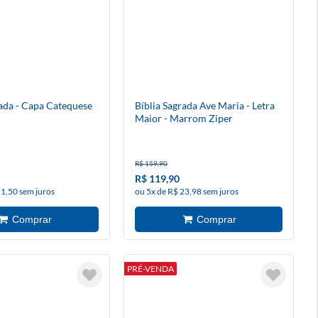
rada - Capa Catequese
Bíblia Sagrada Ave Maria - Letra
Maior - Marrom Ziper
R$ 159,90
R$ 119,90
21,50 sem juros
ou 5x de R$ 23,98 sem juros
PRÉ-VENDA