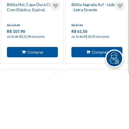
Bíblia Nvi, Capa Dura Cinza
Bíblia Sagrada Acf - Leão Rei
Com Elástico, Espiral,
- Letra Grande
Leitura Perfeita
R$ 149,90
R$ 87,90
R$ 107,90
R$ 61,50
ou 5x de R$ 21,58 sem juros
ou 3x de R$ 20,50 sem juros
Bíblia Sagrada King James -
Bíblia Sagrada King James -
Letra Extra Grande - Rosa
Letra Extra Grande -
Marrom
R$ 98,90
R$ 98,90
R$ 69,20
R$ 69,20
ou 3x de R$ 23,06 sem juros
ou 3x de R$ 23,06 sem juros