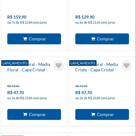
Marrom Marmorizado, Cruz
R$ 159,90
R$ 129,90
ou 7x de R$ 22,84 sem juros
ou 6x de R$ 21,65 sem juros
LANÇAMENTO
LANÇAMENTO
Biblia Pastoral - Media
Biblia Pastoral - Media
Floral - Capa Cristal -
Cristo - Capa Cristal -
Paulus
Paulus
R$ 53,00
R$ 53,00
R$ 47,70
R$ 47,70
ou 2x de R$ 23,85 sem juros
ou 2x de R$ 23,85 sem juros