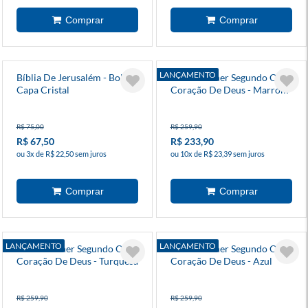
LANÇAMENTO
Bíblia De Jerusalém - Bolso -
Bíblia Mulher Segundo O
Capa Cristal
Coração De Deus - Marrom
R$ 75,00
R$ 259,90
R$ 67,50
R$ 233,90
ou 3x de R$ 22,50 sem juros
ou 10x de R$ 23,39 sem juros
LANÇAMENTO
LANÇAMENTO
Bíblia Mulher Segundo O
Bíblia Mulher Segundo O
Coração De Deus - Turquesa
Coração De Deus - Azul
R$ 259,90
R$ 259,90