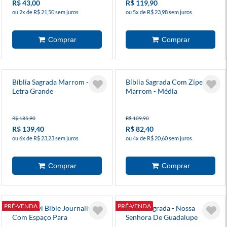
R$ 43,00
R$ 119,90
ou 2x de R$ 21,50 sem juros
ou 5x de R$ 23,98 sem juros
Bíblia Sagrada Marrom -
Bíblia Sagrada Com Zíper
Letra Grande
Marrom - Média
R$ 185,90
R$ 109,90
R$ 139,40
R$ 82,40
ou 6x de R$ 23,23 sem juros
ou 4x de R$ 20,60 sem juros
PRÉ-VENDA
PRÉ-VENDA
Bíblia Nvi Bible Journaling
Biblia Sagrada - Nossa
Com Espaço Para
Senhora De Guadalupe
Anotações, Capa Luxo