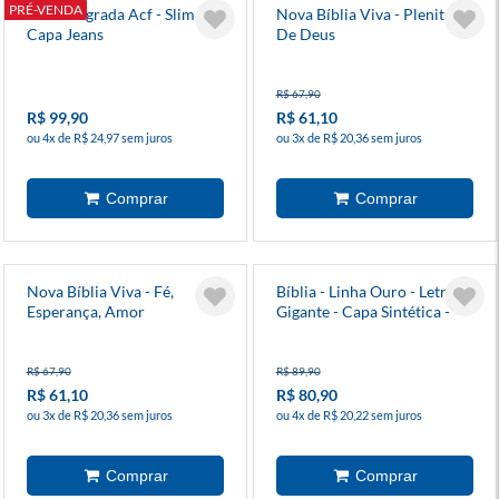
PRÉ-VENDA
Bíblia Sagrada Acf - Slim -
Nova Bíblia Viva - Plenitude
Capa Jeans
De Deus
R$ 67,90
R$ 99,90
R$ 61,10
ou 4x de R$ 24,97 sem juros
ou 3x de R$ 20,36 sem juros
Nova Bíblia Viva - Fé,
Bíblia - Linha Ouro - Letra
Esperança, Amor
Gigante - Capa Sintética -
Vinho - Edição Com Letras
Vermelhas
R$ 67,90
R$ 89,90
R$ 61,10
R$ 80,90
ou 3x de R$ 20,36 sem juros
ou 4x de R$ 20,22 sem juros