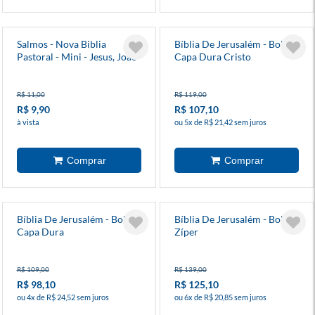
Salmos - Nova Biblia
Bíblia De Jerusalém - Bolso -
Pastoral - Mini - Jesus, João
Capa Dura Cristo
E Maria - Capa Cristal
R$ 11,00
R$ 119,00
R$ 9,90
R$ 107,10
à vista
ou 5x de R$ 21,42 sem juros
Bíblia De Jerusalém - Bolso -
Bíblia De Jerusalém - Bolso -
Capa Dura
Zíper
R$ 109,00
R$ 139,00
R$ 98,10
R$ 125,10
ou 4x de R$ 24,52 sem juros
ou 6x de R$ 20,85 sem juros