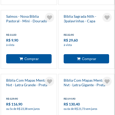
Salmos - Nova Bíblia
Bíblia Sagrada Ntlh -
Pastoral - Mini - Dourado
3palavrinhas - Capa
Amarela
R$ 11,00
R$ 32,90
R$ 9,90
R$ 29,60
à vista
à vista
Bíblia Com Mapas Mentais -
Bíblia Com Mapas Mentais -
Nvt - Letra Grande - Preta
Nvt - Letra Gigante - Preta
R$ 129,90
R$ 144,90
R$ 116,90
R$ 130,40
ou 5x de R$ 23,38 sem juros
ou 6x de R$ 21,73 sem juros