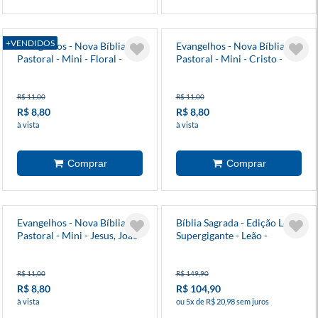
+VENDIDOS
Evangelhos - Nova Bíblia
Evangelhos - Nova Bíblia
Pastoral - Mini - Floral -
Pastoral - Mini - Cristo -
Capa Cristal
Capa Cristal
R$ 11,00
R$ 11,00
R$ 8,80
R$ 8,80
à vista
à vista
Evangelhos - Nova Bíblia
Bíblia Sagrada - Edição Letra
Pastoral - Mini - Jesus, João
Supergigante - Leão -
E Maria - Capa Cristal
Marrom
R$ 11,00
R$ 149,90
R$ 8,80
R$ 104,90
à vista
ou 5x de R$ 20,98 sem juros