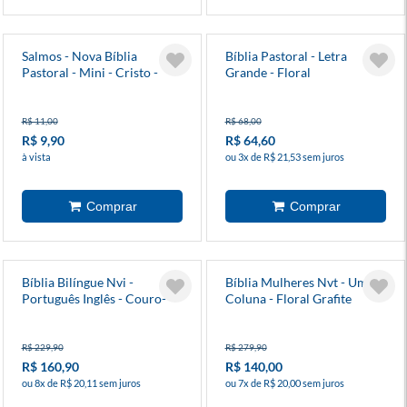
Salmos - Nova Bíblia
Bíblia Pastoral - Letra
Pastoral - Mini - Cristo -
Grande - Floral
Capa Cristal
R$ 11,00
R$ 68,00
R$ 9,90
R$ 64,60
à vista
ou 3x de R$ 21,53 sem juros
Bíblia Bilíngue Nvi -
Bíblia Mulheres Nvt - Uma
Português Inglês - Couro-
Coluna - Floral Grafite
Soft Caramelo
R$ 229,90
R$ 279,90
R$ 160,90
R$ 140,00
ou 8x de R$ 20,11 sem juros
ou 7x de R$ 20,00 sem juros