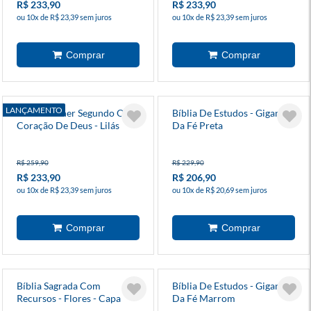
R$ 233,90
R$ 233,90
ou 10x de R$ 23,39 sem juros
ou 10x de R$ 23,39 sem juros
LANÇAMENTO
Bíblia Mulher Segundo O
Bíblia De Estudos - Gigantes
Coração De Deus - Lilás
Da Fé Preta
R$ 259,90
R$ 229,90
R$ 233,90
R$ 206,90
ou 10x de R$ 23,39 sem juros
ou 10x de R$ 20,69 sem juros
Bíblia Sagrada Com
Bíblia De Estudos - Gigantes
Recursos - Flores - Capa
Da Fé Marrom
Dura - Edição Especial