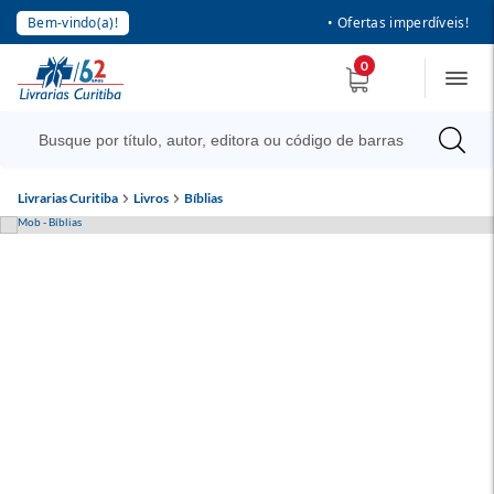
Bem-vindo(a)!
• Ofertas imperdíveis!
0
Livrarias Curitiba
Livros
Bíblias