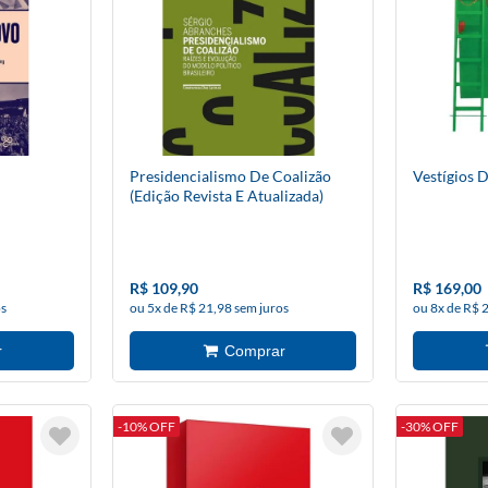
Presidencialismo De Coalizão
Vestígios 
(Edição Revista E Atualizada)
R$ 109,90
R$ 169,00
os
ou 5x de R$ 21,98 sem juros
ou 8x de R$ 
-10% OFF
-30% OFF