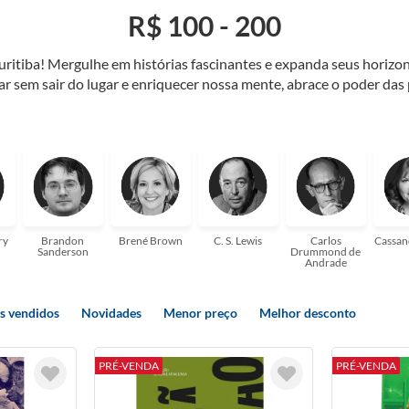
R$ 100 - 200
Curitiba! Mergulhe em histórias fascinantes e expanda seus horiz
jar sem sair do lugar e enriquecer nossa mente, abrace o poder das
também mergulhe em histórias e passe um tempo no mundo da imagi
 ajudar a transformar a sua! Tenha certeza, temos o livro perfeito 
ry
Brandon
Brené Brown
C. S. Lewis
Carlos
Cassan
Sanderson
Drummond de
Andrade
s vendidos
Novidades
Menor preço
Melhor desconto
PRÉ-VENDA
PRÉ-VENDA