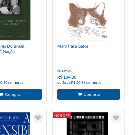
res Do Brasil:
Marx Para Gatos
 À Nação
R$ 139,00
R$ 104,30
20,30 sem juros
ou 5x de R$ 20,86 sem juros
-30% OFF