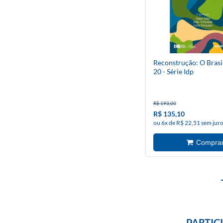
Reconstrução: O Brasi
20 - Série Idp
R$ 193,00
R$ 135,10
ou 6x de R$ 22,51 sem jur
PARTIC