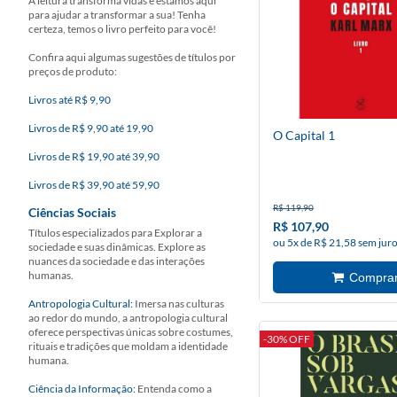
A leitura transforma vidas e estamos aqui
para ajudar a transformar a sua! Tenha
certeza, temos o livro perfeito para você!
Confira aqui algumas sugestões de títulos por
preços de produto:
Livros até R$ 9,90
Livros de R$ 9,90 até 19,90
O Capital 1
Livros de R$ 19,90 até 39,90
Livros de R$ 39,90 até 59,90
R$ 119,90
Ciências Sociais
R$ 107,90
Títulos especializados para Explorar a
ou 5x de R$ 21,58 sem jur
sociedade e suas dinâmicas. Explore as
nuances da sociedade e das interações
humanas.
Antropologia Cultural:
Imersa nas culturas
ao redor do mundo, a antropologia cultural
oferece perspectivas únicas sobre costumes,
-30% OFF
rituais e tradições que moldam a identidade
humana.
Ciência da Informação:
Entenda como a