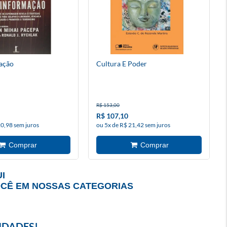
ação
Cultura E Poder
R$ 153,00
R$ 107,10
20,98 sem juros
ou 5x de R$ 21,42 sem juros
I
OCÊ EM NOSSAS CATEGORIAS
IDADES!