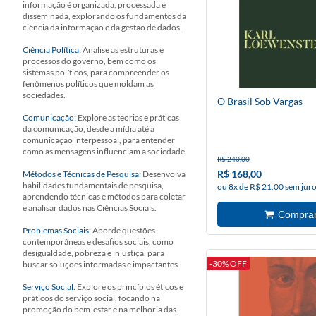
informação é organizada, processada e
disseminada, explorando os fundamentos da
ciência da informação e da gestão de dados.
Ciência Política:
Analise as estruturas e
processos do governo, bem como os
sistemas políticos, para compreender os
fenômenos políticos que moldam as
sociedades.
O Brasil Sob Vargas
Comunicação:
Explore as teorias e práticas
da comunicação, desde a mídia até a
comunicação interpessoal, para entender
como as mensagens influenciam a sociedade.
R$ 240,00
R$ 168,00
Métodos e Técnicas de Pesquisa:
Desenvolva
habilidades fundamentais de pesquisa,
ou 8x de R$ 21,00 sem jur
aprendendo técnicas e métodos para coletar
e analisar dados nas Ciências Sociais.
Problemas Sociais:
Aborde questões
contemporâneas e desafios sociais, como
desigualdade, pobreza e injustiça, para
-30% OFF
buscar soluções informadas e impactantes.
Serviço Social:
Explore os princípios éticos e
práticos do serviço social, focando na
promoção do bem-estar e na melhoria das