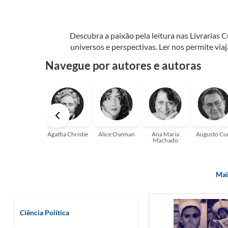
Descubra a paixão pela leitura nas Livrarias 
universos e perspectivas. Ler nos permite via
seu crescimento pessoal e profissional ou 
Navegue por autores e autoras
aqui para
Agatha Christie
Alice Oseman
Ana Maria
Augusto Cu
Machado
Mai
Ciência Política