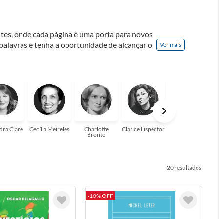
ontes, onde cada página é uma porta para novos
 palavras e tenha a oportunidade de alcançar o
Ver mais
nação! A leitura transforma vidas e estamos
para você!
dra Clare
Cecília Meireles
Charlotte
Clarice Lispector
Colleen Hoover
Brontë
20
-10% OFF