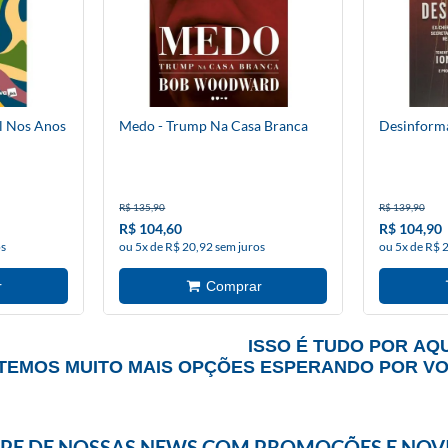
l Nos Anos
Medo - Trump Na Casa Branca
Desinform
R$ 135,90
R$ 139,90
R$ 104,60
R$ 104,90
os
ou 5x de R$ 20,92 sem juros
ou 5x de R$ 
ISSO É TUDO POR AQU
TEMOS MUITO MAIS OPÇÕES ESPERANDO POR V
IPE DE NOSSAS NEWS COM PROMOÇÕES E NOV