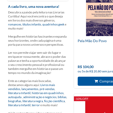
A cada livro, uma nova aventura!
Descubra a paixão pela leitura nas Livrarias
Curitiba! Aqui você encontra o que deseja
em livros dos mais diversos gêneros,
romances
,
títulos infantis
,
quadrinhos geek
e
muito mais!
Mergulhe em histórias fascinantes e expanda
seus horizontes, onde cada página é uma
Pela Mão Do Povo
porta para novos universos e perspectivas.
Ler nos permite viajar sem sair do lugar e
enriquecer nossa mente, abrace o poder das
palavras e tenha a oportunidade de alcançar
o seu crescimento pessoal e profissional ou
R$ 104,00
também mergulhe em histórias e passe um
ou 5x de R$ 20,80 sem jur
tempo no mundo da imaginação!
Ente as categorias mais buscadas,
destacamos alguns aqui:
Livros mais
vendidos
,
lançamentos
,
pré-vendas
,
literatura Infantil
,
histórias em quadrinhos
,
autoajuda
,
administração e negócios
,
bíblias
,
-10% OFF
biografias
,
literatura negra
,
ficção cientifica
,
literatura Infantil
,
terror
e muito mais!