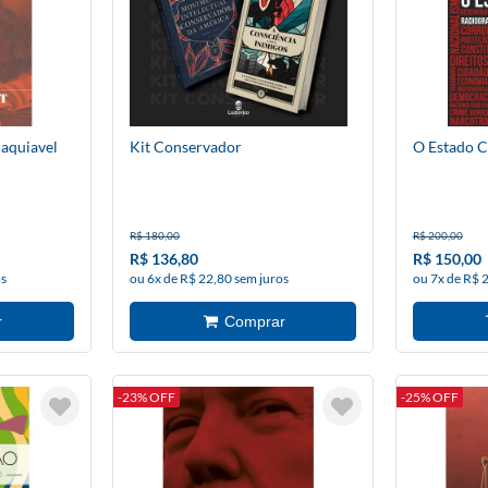
aquiavel
Kit Conservador
O Estado C
R$ 180,00
R$ 200,00
R$ 136,80
R$ 150,00
os
ou 6x de R$ 22,80 sem juros
ou 7x de R$ 
-23% OFF
-25% OFF