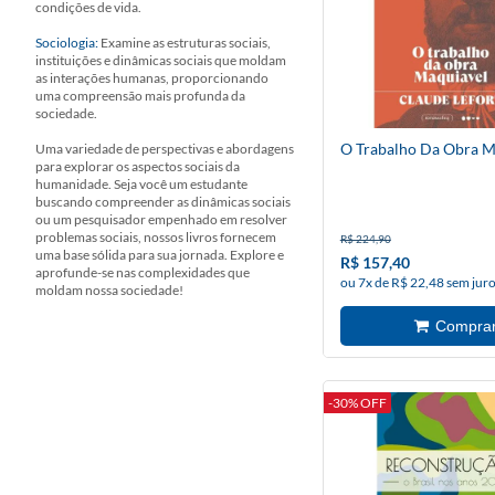
condições de vida.
Sociologia:
Examine as estruturas sociais,
instituições e dinâmicas sociais que moldam
as interações humanas, proporcionando
uma compreensão mais profunda da
sociedade.
O Trabalho Da Obra M
Uma variedade de perspectivas e abordagens
para explorar os aspectos sociais da
humanidade. Seja você um estudante
buscando compreender as dinâmicas sociais
ou um pesquisador empenhado em resolver
problemas sociais, nossos livros fornecem
R$ 224,90
uma base sólida para sua jornada. Explore e
R$ 157,40
aprofunde-se nas complexidades que
ou 7x de R$ 22,48 sem jur
moldam nossa sociedade!
-30% OFF