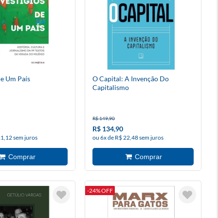
De Um País
O Capital: A Invenção Do
Capitalismo
R$ 149,90
R$ 134,90
21,12 sem juros
ou 6x de R$ 22,48 sem juros
-24% OFF