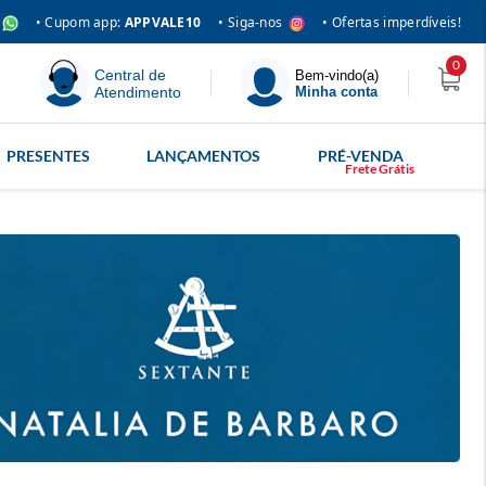
• Siga-nos
• Cupom app:
APPVALE10
• Ofertas imperdíveis!
0
Central de
Bem-vindo(a)
Atendimento
Minha conta
PRESENTES
LANÇAMENTOS
PRÉ-VENDA