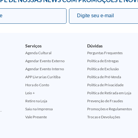
Serviços
Dúvidas
Agenda Cultural
Perguntas Frequentes
Agendar Evento Externo
Política de Entregas
Agendar Evento Interno
Política de Exclusão
APP Livrarias Curitiba
Política de Pré-Venda
Hora do Conto
Política de Privacidade
Leio +
Política de Retirada em Loja
Retire na Loja
Prevenção de Fraudes
Saiu na Imprensa
Promoções e Regulamentos
ção Comemorativa 50 Anos (Encontros Clássicos Dc E Marvel)
Vale Presente
Trocas e Devoluções