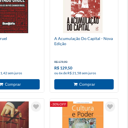
ruel
A Acumulação Do Capital - Nova
Edição
R$ 179,90
R$ 129,50
21,42 sem juros
ou 6x de R$ 21,58 sem juros
-30% OFF