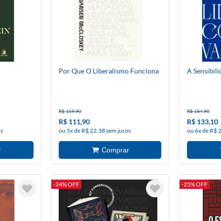
Por Que O Liberalismo Funciona
A Sensibil
R$ 159,90
R$ 184,90
R$ 111,90
R$ 133,10
os
ou 5x de R$ 22,38 sem juros
ou 6x de R$ 
-24% OFF
-25% OFF