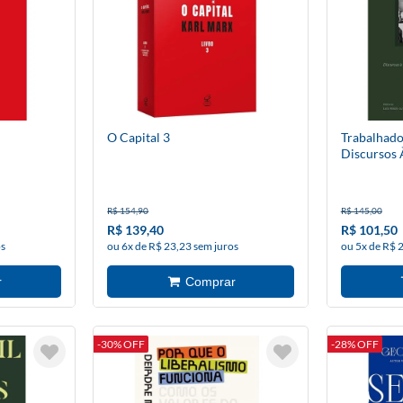
O Capital 3
Trabalhado
Discursos
R$ 154,90
R$ 145,00
R$ 139,40
R$ 101,50
os
ou 6x de R$ 23,23 sem juros
ou 5x de R$ 
-30% OFF
-28% OFF