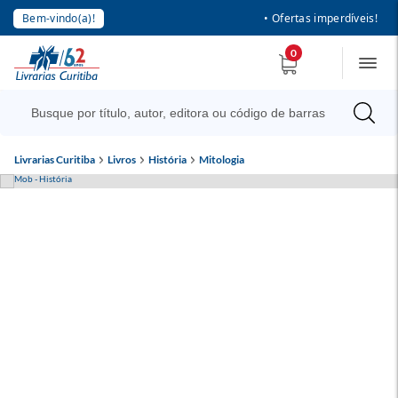
Bem-vindo(a)!
• Ofertas imperdíveis!
0
Livrarias Curitiba
Livros
História
Mitologia