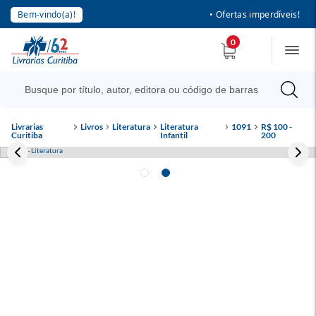
Bem-vindo(a)!
• Ofertas imperdíveis!
0
Livrarias
Livros
Literatura
Literatura
1091
R$ 100 -
Curitiba
Infantil
200