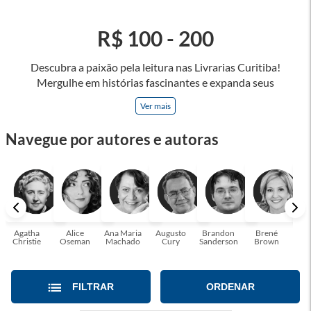
R$ 100 - 200
Descubra a paixão pela leitura nas Livrarias Curitiba!
Mergulhe em histórias fascinantes e expanda seus
horizontes, onde cada página é uma porta para novos
Ver mais
universos e perspectivas. Ler nos permite viajar sem sair do
lugar e enriquecer nossa mente, abrace o poder das palavras
Navegue por autores e autoras
e tenha a oportunidade de alcançar o seu crescimento
pessoal e profissional ou também mergulhe em histórias e
passe um tempo no mundo da imaginação! A leitura
transforma vidas e estamos aqui para ajudar a transformar a
sua! Tenha certeza, temos o livro perfeito para você!
Agatha
Alice
Ana Maria
Augusto
Brandon
Brené
C. S
Christie
Oseman
Machado
Cury
Sanderson
Brown
FILTRAR
ORDENAR