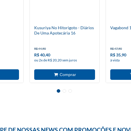
Kusuriya No Hitorigoto - Diários
Vagabond 
De Uma Apotecária 16
R$ 44,90
R$ 47,90
R$ 40,40
R$ 35,90
ou 2x de R$ 20,20 sem juros
à vista
IPE DE NOSSAS NEWS COM PROMOÇÕES E NOV