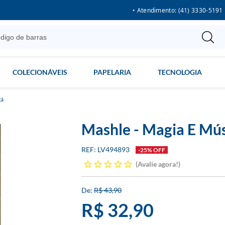
• Atendimento: (41) 3330-5191
COLECIONÁVEIS
PAPELARIA
TECNOLOGIA
á
Mashle - Magia E Mús
LV494893
-25% OFF
Avalie agora!
R$ 43,90
R$ 32,90