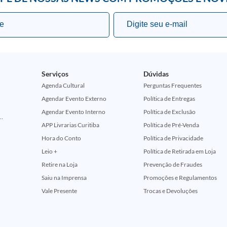
Serviços
Dúvidas
Agenda Cultural
Perguntas Frequentes
Agendar Evento Externo
Política de Entregas
Agendar Evento Interno
Política de Exclusão
ção Comemorativa 50 Anos (Encontros Clássicos Dc E Marvel)
APP Livrarias Curitiba
Política de Pré-Venda
Hora do Conto
Política de Privacidade
Leio +
Política de Retirada em Loja
Retire na Loja
Prevenção de Fraudes
Saiu na Imprensa
Promoções e Regulamentos
Vale Presente
Trocas e Devoluções