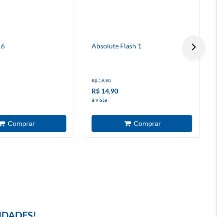
16
Absolute Flash 1
R$ 19,90
R$ 14,90
à vista
IDADES!