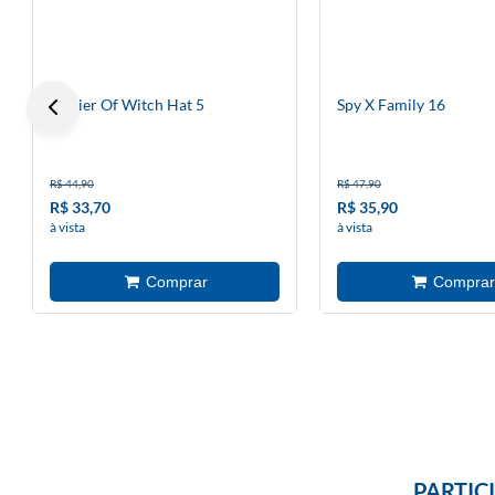
Atelier Of Witch Hat 5
Spy X Family 16
R$ 44,90
R$ 47,90
R$ 33,70
R$ 35,90
à vista
à vista
PARTIC