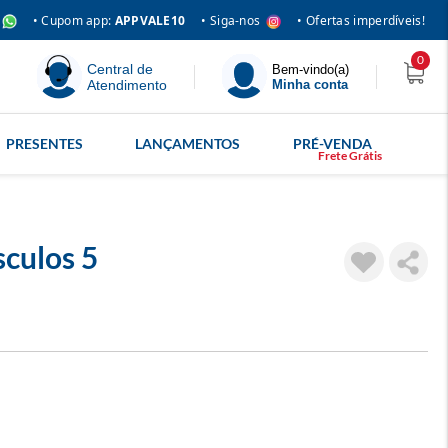
• Siga-nos
• Cupom app:
APPVALE10
• Ofertas imperdíveis!
0
Central de
Bem-vindo(a)
Atendimento
Minha conta
PRESENTES
LANÇAMENTOS
PRÉ-VENDA
culos 5