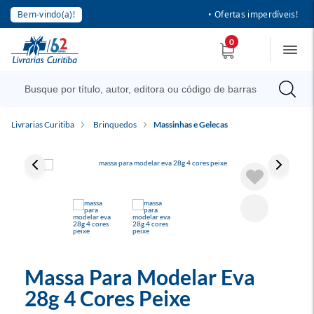
Bem-vindo(a)!
• Ofertas imperdíveis!
0
Livrarias Curitiba
Brinquedos
Massinhas e Gelecas
Massa Para Modelar Eva
28g 4 Cores Peixe