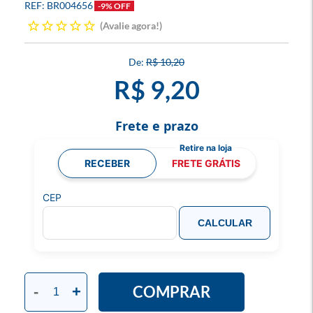
BR004656
-9% OFF
Avalie agora!
R$ 10,20
R$ 9,20
Frete e prazo
RECEBER
FRETE GRÁTIS
CEP
CALCULAR
COMPRAR
-
+