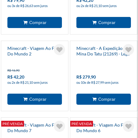
R$ 79,90
R$ 42,20
ou 3x de R$ 26,63 sem juros
ou 2x de R$ 21,10 sem juros
Minecraft - Viagem Ao Fim
Minecraft - A Expedição Na
Do Mundo 2
Mina Do Tatu (21269) - Lego
R$ 46,90
R$ 42,20
R$ 279,90
ou 2x de R$ 21,10 sem juros
ou 10x de R$ 27,99 sem juros
PRÉ-VENDA
PRÉ-VENDA
Minecraft - Viagem Ao Fim
Minecraft - Viagem Ao Fim
Do Mundo 7
Do Mundo 6