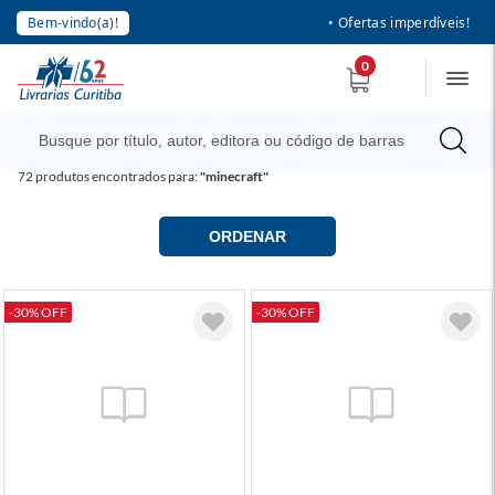
Bem-vindo(a)!
• Ofertas imperdíveis!
0
72
produtos encontrados para:
"minecraft"
ORDENAR
-30% OFF
-30% OFF