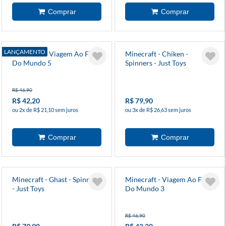
LANÇAMENTO
Minecraft - Viagem Ao Fim
Minecraft - Chiken -
Do Mundo 5
Spinners - Just Toys
R$ 46,90
R$ 42,20
R$ 79,90
ou 2x de R$ 21,10 sem juros
ou 3x de R$ 26,63 sem juros
Minecraft - Ghast - Spinners
Minecraft - Viagem Ao Fim
- Just Toys
Do Mundo 3
R$ 46,90