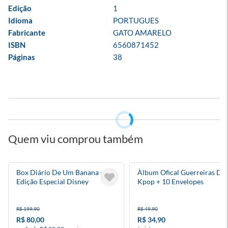
Edição
1
Idioma
PORTUGUES
Fabricante
GATO AMARELO
ISBN
6560871452
Páginas
38
Quem viu comprou também
Box Diário De Um Banana -
Àlbum Ofical Guerreiras Do
Edição Especial Disney
Kpop + 10 Envelopes
R$ 199,90
R$ 49,90
R$ 80,00
R$ 34,90