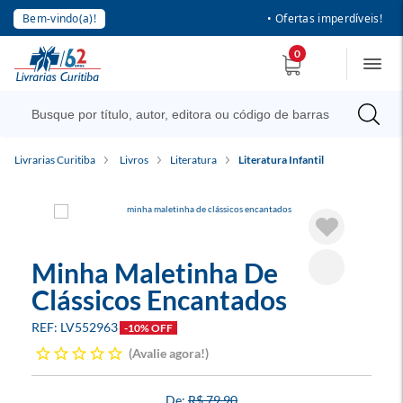
Bem-vindo(a)!
• Ofertas imperdíveis!
0
Livrarias Curitiba
Livros
Literatura
Literatura Infantil
Minha Maletinha De
Clássicos Encantados
LV552963
-10% OFF
Avalie agora!
R$ 79,90