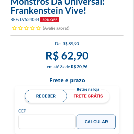
Monstros Da Universal:
Frankenstein Vive!
LV534084
-30% OFF
Avalie agora!
R$ 89,90
R$ 62,90
3
x
R$ 20,96
Frete e prazo
RECEBER
FRETE GRÁTIS
CEP
CALCULAR