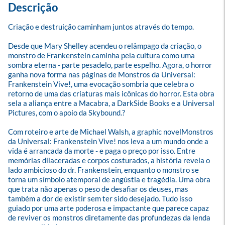
Descrição
Criação e destruição caminham juntos através do tempo.

Desde que Mary Shelley acendeu o relâmpago da criação, o 
monstro de Frankenstein caminha pela cultura como uma 
sombra eterna - parte pesadelo, parte espelho. Agora, o horror 
ganha nova forma nas páginas de Monstros da Universal: 
Frankenstein Vive!, uma evocação sombria que celebra o 
retorno de uma das criaturas mais icônicas do horror. Esta obra 
sela a aliança entre a Macabra, a DarkSide Books e a Universal 
Pictures, com o apoio da Skybound.?

Com roteiro e arte de Michael Walsh, a graphic novelMonstros 
da Universal: Frankenstein Vive! nos leva a um mundo onde a 
vida é arrancada da morte - e paga o preço por isso. Entre 
memórias dilaceradas e corpos costurados, a história revela o 
lado ambicioso do dr. Frankenstein, enquanto o monstro se 
torna um símbolo atemporal de angústia e tragédia. Uma obra 
que trata não apenas o peso de desafiar os deuses, mas 
também a dor de existir sem ter sido desejado. Tudo isso 
guiado por uma arte poderosa e impactante que parece capaz 
de reviver os monstros diretamente das profundezas da lenda 