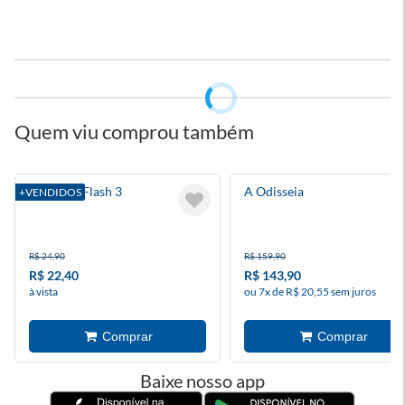
Quem viu comprou também
Absolute Flash 3
A Odisseia
+VENDIDOS
R$ 24,90
R$ 159,90
R$ 22,40
R$ 143,90
à vista
ou 7x de R$ 20,55 sem juros
Baixe nosso app