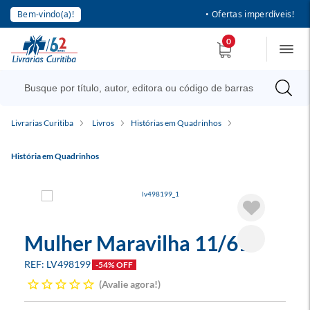
Bem-vindo(a)!
• Ofertas imperdíveis!
0
Livrarias Curitiba
Livros
Histórias em Quadrinhos
História em Quadrinhos
Mulher Maravilha 11/61
LV498199
-54% OFF
Avalie agora!