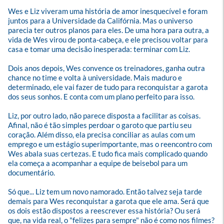
Wes e Liz viveram uma história de amor inesquecível e foram 
juntos para a Universidade da Califórnia. Mas o universo 
parecia ter outros planos para eles. De uma hora para outra, a 
vida de Wes virou de ponta-cabeça, e ele precisou voltar para 
casa e tomar uma decisão inesperada: terminar com Liz.

Dois anos depois, Wes convence os treinadores, ganha outra 
chance no time e volta à universidade. Mais maduro e 
determinado, ele vai fazer de tudo para reconquistar a garota 
dos seus sonhos. E conta com um plano perfeito para isso.

Liz, por outro lado, não parece disposta a facilitar as coisas. 
Afinal, não é tão simples perdoar o garoto que partiu seu 
coração. Além disso, ela precisa conciliar as aulas com um 
emprego e um estágio superimportante, mas o reencontro com 
Wes abala suas certezas. E tudo fica mais complicado quando 
ela começa a acompanhar a equipe de beisebol para um 
documentário.

Só que... Liz tem um novo namorado. Então talvez seja tarde 
demais para Wes reconquistar a garota que ele ama. Será que 
os dois estão dispostos a reescrever essa história? Ou será 
que, na vida real, o "felizes para sempre" não é como nos filmes?
