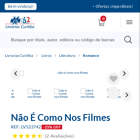
Bem-vindo(a)!
• Ofertas imperdíveis!
0
Livrarias Curitiba
Livros
Literatura
Romance
Não É Como Nos Filmes
LV523742
-25% OFF
2
Avaliações