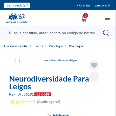
Bem-vindo(a)!
• Ofertas imperdíveis!
0
Livrarias Curitiba
Livros
Psicologia
Psicologia
Neurodiversidade Para
Leigos
LV536191
-29% OFF
Avalie agora!
R$ 102,50