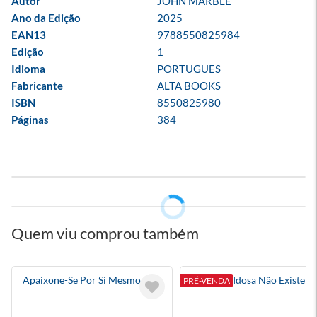
Autor
JOHN MARBLE
Ano da Edição
2025
EAN13
9788550825984
Edição
1
Idioma
PORTUGUES
Fabricante
ALTA BOOKS
ISBN
8550825980
Páginas
384
Quem viu comprou também
Apaixone-Se Por Si Mesmo
A Pessoa Idosa Não Existe
PRÉ-VENDA