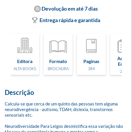
Devolução em até 7 dias
Entrega rápida e garantida
Ano de
Editora
Formato
Paginas
Edição
ALTA BOOKS
BROCHURA
384
2025
Descrição
Calcula-se que cerca de um quinto das pessoas tem alguma 
neurodivergência - autismo, TDAH, dislexia, transtornos 
sensoriais etc. 

Neurodiversidade Para Leigos desmistifica essa variação não 
tão rara da experiência humana e mostra como a 