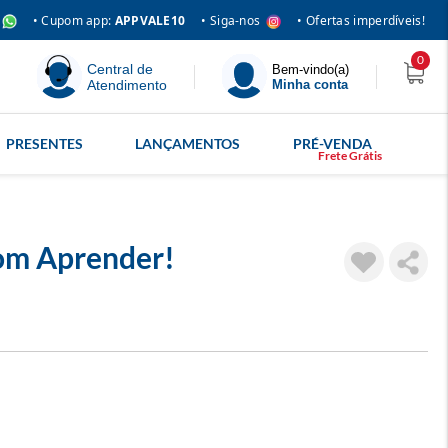
• Siga-nos
• Cupom app:
APPVALE10
• Ofertas imperdíveis!
0
Central de
Bem-vindo(a)
Atendimento
Minha conta
PRESENTES
LANÇAMENTOS
PRÉ-VENDA
om Aprender!