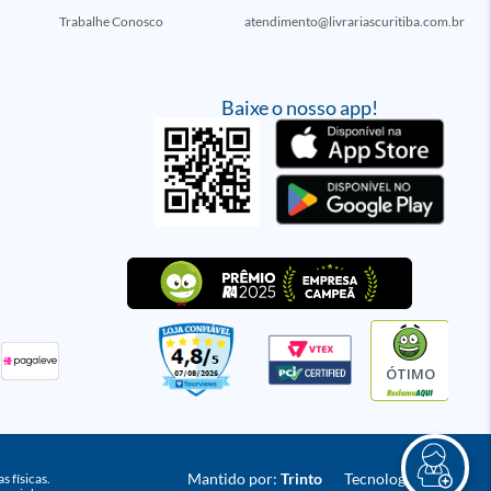
Trabalhe Conosco
atendimento@livrariascuritiba.com.br
Baixe o nosso app!
ÓTIMO
Mantido por:
Trinto
Tecnologia:
VTEX
 físicas.