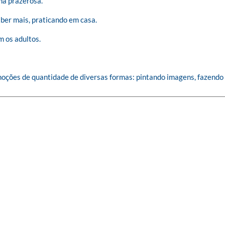
ma prazerosa.

er mais, praticando em casa.

 os adultos.

oções de quantidade de diversas formas: pintando imagens, fazendo 
!