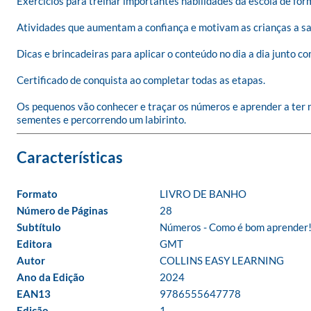
Exercícios para treinar importantes habilidades da escola de for
Atividades que aumentam a confiança e motivam as crianças a sab
Dicas e brincadeiras para aplicar o conteúdo no dia a dia junto com
Certificado de conquista ao completar todas as etapas.

Os pequenos vão conhecer e traçar os números e aprender a ter n
sementes e percorrendo um labirinto.
Formato
LIVRO DE BANHO
Número de Páginas
28
Subtítulo
Números - Como é bom aprender
Editora
GMT
Autor
COLLINS EASY LEARNING
Ano da Edição
2024
EAN13
9786555647778
Edição
1