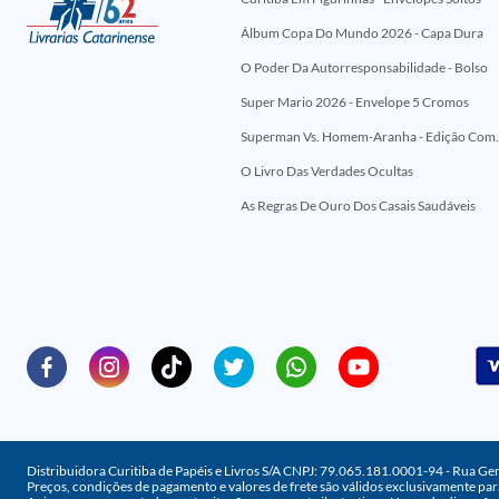
Álbum Copa Do Mundo 2026 - Capa Dura
O Poder Da Autorresponsabilidade - Bolso
Super Mario 2026 - Envelope 5 Cromos
Superman Vs. Homem-Aranha - Edi
O Livro Das Verdades Ocultas
As Regras De Ouro Dos Casais Saudáveis
Distribuidora Curitiba de Papéis e Livros S/A CNPJ: 79.065.181.0001-94 - Rua Ge
Preços, condições de pagamento e valores de frete são válidos exclusivamente para