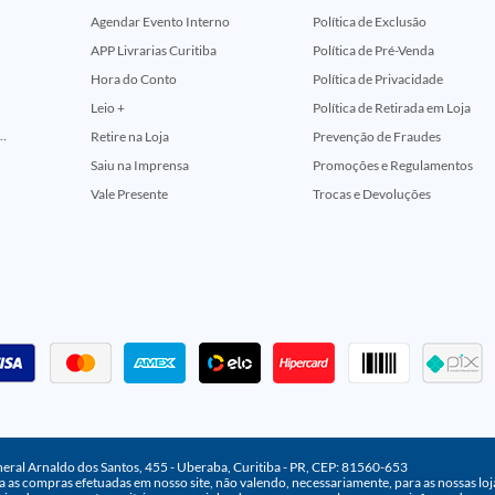
Agendar Evento Interno
Política de Exclusão
APP Livrarias Curitiba
Política de Pré-Venda
Hora do Conto
Política de Privacidade
Leio +
Política de Retirada em Loja
ção Comemorativa 50 Anos (Encontros Clássicos Dc E Marvel)
Retire na Loja
Prevenção de Fraudes
Saiu na Imprensa
Promoções e Regulamentos
Vale Presente
Trocas e Devoluções
neral Arnaldo dos Santos, 455 - Uberaba, Curitiba - PR, CEP: 81560-653
 as compras efetuadas em nosso site, não valendo, necessariamente, para as nossas lojas