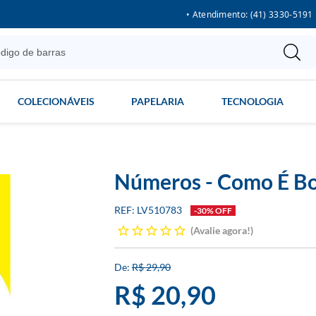
• Atendimento: (41) 3330-5191
COLECIONÁVEIS
PAPELARIA
TECNOLOGIA
Números - Como É B
LV510783
-30% OFF
Avalie agora!
R$ 29,90
R$ 20,90