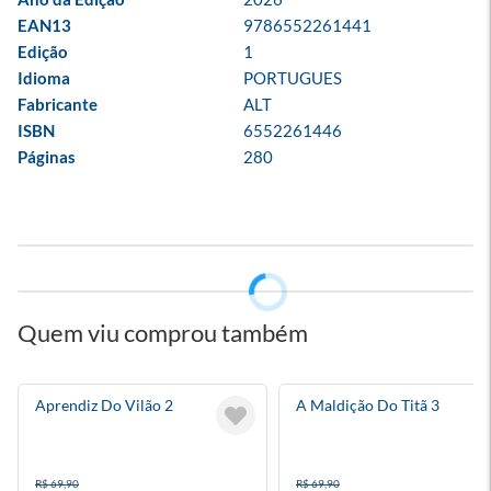
EAN13
9786552261441
Edição
1
Idioma
PORTUGUES
Fabricante
ALT
ISBN
6552261446
Páginas
280
Quem viu comprou também
Aprendiz Do Vilão 2
A Maldição Do Titã 3
R$ 69,90
R$ 69,90