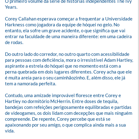
O primeiro volume da série de histórias independentes The Ivy 
Years.

Corey Callahan esperava começar a frequentar a Universidade 
Harkness como jogadora da equipe de hóquei no gelo. No 
entanto, ela sofre um grave acidente, o que significa que vai 
entrar na faculdade de uma maneira diferente: em uma cadeira 
de rodas. 

Do outro lado do corredor, no outro quarto com acessibilidade 
para pessoas com deficiência, mora o irresistível Adam Hartley, 
aspirante a estrela do hóquei que no momento está com a 
perna quebrada em dois lugares diferentes. Corey acha que ele 
é muita areia para o seu caminhãozinho. E, além disso, ele já 
tem a namorada perfeita.

Contudo, uma amizade improvável floresce entre Corey e 
Hartley no dormitório McHerrin. Entre doses de tequila, 
bandejas com refeições perigosamente equilibradas e partidas 
de videogames, os dois lidam com decepções que mais ninguém 
compreende. De repente, Corey percebe que está se 
apaixonando por seu amigo, o que complica ainda mais a sua 
vida.
