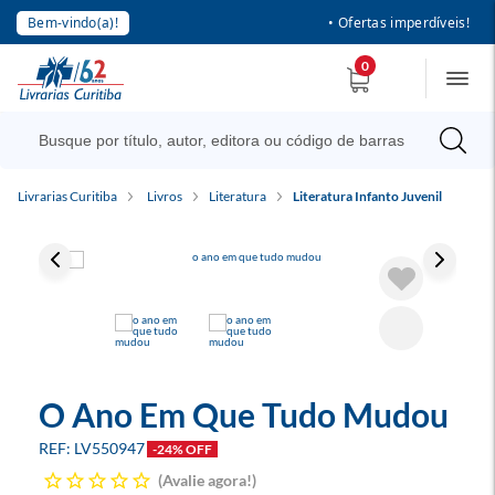
Bem-vindo(a)!
• Ofertas imperdíveis!
0
Livrarias Curitiba
Livros
Literatura
Literatura Infanto Juvenil
O Ano Em Que Tudo Mudou
LV550947
-24% OFF
Avalie agora!