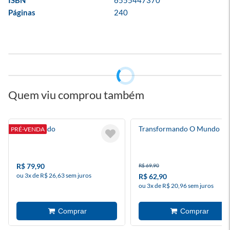
ISBN
6555447370
Páginas
240
Quem viu comprou também
Seja Ousado
Transformando O Mundo
PRÉ-VENDA
R$ 79,90
R$ 69,90
ou 3x de R$ 26,63 sem juros
R$ 62,90
ou 3x de R$ 20,96 sem juros