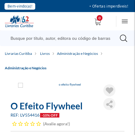
Bem-vindo(a)!
• Ofertas imperdíveis!
0
Livrarias Curitiba
Livros
Administração e Negócios
Administração e Negócios
O Efeito Flywheel
LV554416
-10% OFF
Avalie agora!