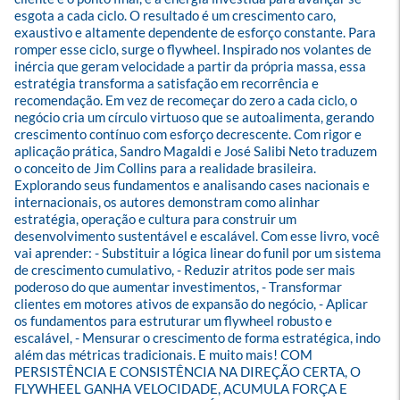
esgota a cada ciclo. O resultado é um crescimento caro, 
exaustivo e altamente dependente de esforço constante. Para 
romper esse ciclo, surge o flywheel. Inspirado nos volantes de 
inércia que geram velocidade a partir da própria massa, essa 
estratégia transforma a satisfação em recorrência e 
recomendação. Em vez de recomeçar do zero a cada ciclo, o 
negócio cria um círculo virtuoso que se autoalimenta, gerando 
crescimento contínuo com esforço decrescente. Com rigor e 
aplicação prática, Sandro Magaldi e José Salibi Neto traduzem 
o conceito de Jim Collins para a realidade brasileira. 
Explorando seus fundamentos e analisando cases nacionais e 
internacionais, os autores demonstram como alinhar 
estratégia, operação e cultura para construir um 
desenvolvimento sustentável e escalável. Com esse livro, você 
vai aprender: - Substituir a lógica linear do funil por um sistema 
de crescimento cumulativo, - Reduzir atritos pode ser mais 
poderoso do que aumentar investimentos, - Transformar 
clientes em motores ativos de expansão do negócio, - Aplicar 
os fundamentos para estruturar um flywheel robusto e 
escalável, - Mensurar o crescimento de forma estratégica, indo 
além das métricas tradicionais. E muito mais! COM 
PERSISTÊNCIA E CONSISTÊNCIA NA DIREÇÃO CERTA, O 
FLYWHEEL GANHA VELOCIDADE, ACUMULA FORÇA E 