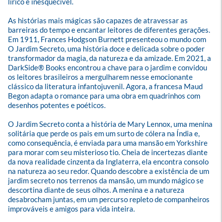
lírico e inesquecível.

As histórias mais mágicas são capazes de atravessar as 
barreiras do tempo e encantar leitores de diferentes gerações. 
Em 1911, Frances Hodgson Burnett presenteou o mundo com 
O Jardim Secreto, uma história doce e delicada sobre o poder 
transformador da magia, da natureza e da amizade. Em 2021, a 
DarkSide® Books encontrou a chave para o jardim e convidou 
os leitores brasileiros a mergulharem nesse emocionante 
clássico da literatura infantojuvenil. Agora, a francesa Maud 
Begon adapta o romance para uma obra em quadrinhos com 
desenhos potentes e poéticos. 

O Jardim Secreto conta a história de Mary Lennox, uma menina 
solitária que perde os pais em um surto de cólera na Índia e, 
como consequência, é enviada para uma mansão em Yorkshire 
para morar com seu misterioso tio. Cheia de incertezas diante 
da nova realidade cinzenta da Inglaterra, ela encontra consolo 
na natureza ao seu redor. Quando descobre a existência de um 
jardim secreto nos terrenos da mansão, um mundo mágico se 
descortina diante de seus olhos. A menina e a natureza 
desabrocham juntas, em um percurso repleto de companheiros 
improváveis e amigos para vida inteira.
