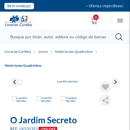
Bem-vindo(a)!
• Ofertas imperdíveis!
0
Livrarias Curitiba
Livros
Histórias em Quadrinhos
História em Quadrinhos
O Jardim Secreto
LV531321
-29% OFF