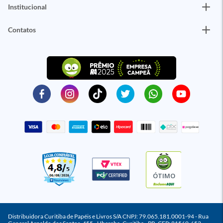
Institucional
Contatos
ÓTIMO
Distribuidora Curitiba de Papéis e Livros S/A CNPJ: 79.065.181.0001-94 - Rua