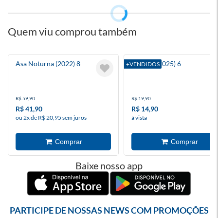
Quem viu comprou também
Asa Noturna (2022) 8
Batman (2025) 6
+VENDIDOS
R$ 59,90
R$ 19,90
R$ 41,90
R$ 14,90
ou 2x de R$ 20,95 sem juros
à vista
Baixe nosso app
PARTICIPE DE NOSSAS NEWS COM PROMOÇÕES