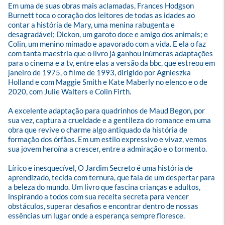
Em uma de suas obras mais aclamadas, Frances Hodgson 
Burnett toca o coração dos leitores de todas as idades ao 
contar a história de Mary, uma menina rabugenta e 
desagradável; Dickon, um garoto doce e amigo dos animais; e 
Colin, um menino mimado e apavorado com a vida. E ela o faz 
com tanta maestria que o livro já ganhou inúmeras adaptações 
para o cinema e a tv, entre elas a versão da bbc, que estreou em 
janeiro de 1975, o filme de 1993, dirigido por Agnieszka 
Holland e com Maggie Smith e Kate Maberly no elenco e o de 
2020, com Julie Walters e Colin Firth.

A excelente adaptação para quadrinhos de Maud Begon, por 
sua vez, captura a crueldade e a gentileza do romance em uma 
obra que revive o charme algo antiquado da história de 
formação dos órfãos. Em um estilo expressivo e vivaz, vemos 
sua jovem heroína a crescer, entre a admiração e o tormento.

Lírico e inesquecível, O Jardim Secreto é uma história de 
aprendizado, tecida com ternura, que fala de um despertar para 
a beleza do mundo. Um livro que fascina crianças e adultos, 
inspirando a todos com sua receita secreta para vencer 
obstáculos, superar desafios e encontrar dentro de nossas 
essências um lugar onde a esperança sempre floresce.