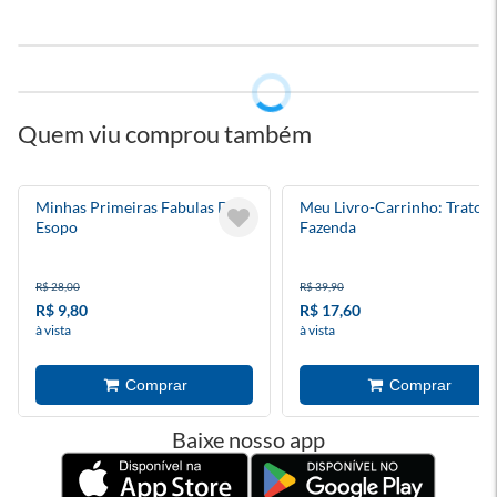
Quem viu comprou também
Minhas Primeiras Fabulas De
Meu Livro-Carrinho: Trator
Esopo
Fazenda
R$ 28,00
R$ 39,90
R$ 9,80
R$ 17,60
à vista
à vista
Baixe nosso app