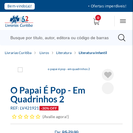
Bem-vindo(a)!
• Ofertas imperdíveis!
0
Livrarias Curitiba
Livros
Literatura
Literatura Infantil
O Papai É Pop - Em
Quadrinhos 2
LV421921
-30% OFF
Avalie agora!
R$ 79,90