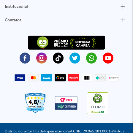
Institucional
Contatos
ÓTIMO
Distribuidora Curitiba de Papéis e Livros S/A CNPJ: 79.065.181.0001-94 - Rua