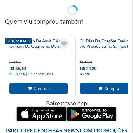
Quem viu comprou também
São Francisco De Assis E As
31 Dias De Orações Dedicad
LANÇAMENTO
Origens Da Quaresma De São
Ao Preciosíssimo Sangue De
Miguel
Jesus
R$ 61,20
R$ 26,90
R$ 55,10
R$ 24,20
ou 2x de R$ 27,55 sem juros
à vista
Baixe nosso app
PARTICIPE DE NOSSAS NEWS COM PROMOÇÕES