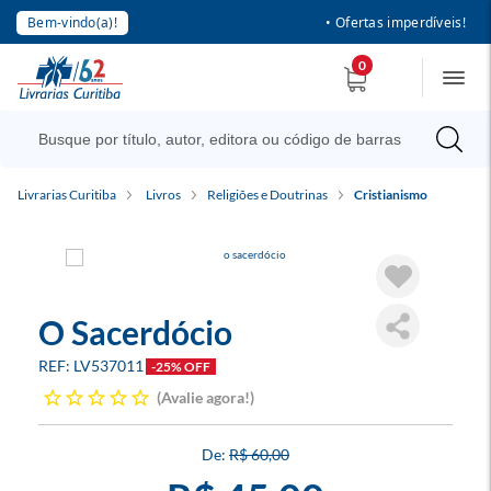
Bem-vindo(a)!
• Ofertas imperdíveis!
0
Livrarias Curitiba
Livros
Religiões e Doutrinas
Cristianismo
O Sacerdócio
LV537011
-25% OFF
Avalie agora!
R$ 60,00