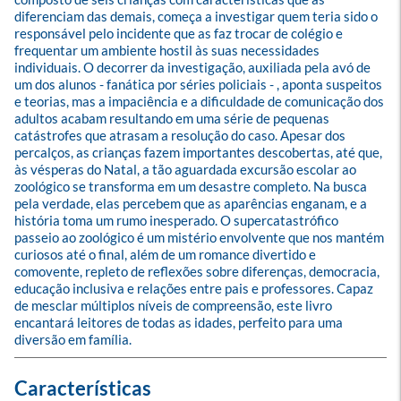
diferenciam das demais, começa a investigar quem teria sido o 
responsável pelo incidente que as faz trocar de colégio e 
frequentar um ambiente hostil às suas necessidades 
individuais. O decorrer da investigação, auxiliada pela avó de 
um dos alunos - fanática por séries policiais - , aponta suspeitos 
e teorias, mas a impaciência e a dificuldade de comunicação dos 
adultos acabam resultando em uma série de pequenas 
catástrofes que atrasam a resolução do caso. Apesar dos 
percalços, as crianças fazem importantes descobertas, até que, 
às vésperas do Natal, a tão aguardada excursão escolar ao 
zoológico se transforma em um desastre completo. Na busca 
pela verdade, elas percebem que as aparências enganam, e a 
história toma um rumo inesperado. O supercatastrófico 
passeio ao zoológico é um mistério envolvente que nos mantém 
curiosos até o final, além de um romance divertido e 
comovente, repleto de reflexões sobre diferenças, democracia, 
educação inclusiva e relações entre pais e professores. Capaz 
de mesclar múltiplos níveis de compreensão, este livro 
encantará leitores de todas as idades, perfeito para uma 
diversão em família.