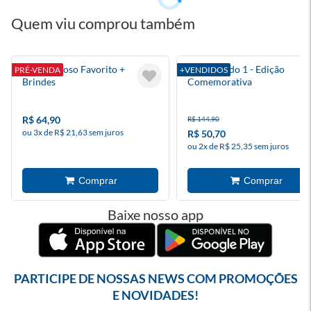
Quem viu comprou também
Meu Mafioso Favorito +
Torto Arado 1 - Edição
PRÉ-VENDA
+VENDIDOS
Brindes
Comemorativa
R$ 64,90
R$ 144,90
ou 3x de R$ 21,63 sem juros
R$ 50,70
ou 2x de R$ 25,35 sem juros
Baixe nosso app
PARTICIPE DE NOSSAS NEWS COM PROMOÇÕES
E NOVIDADES!