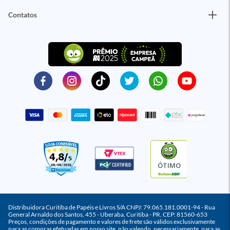
Contatos
ÓTIMO
Distribuidora Curitiba de Papéis e Livros S/A CNPJ: 79.065.181.0001-94 - Rua
General Arnaldo dos Santos, 455 - Uberaba, Curitiba - PR, CEP: 81560-653
Preços, condições de pagamento e valores de frete são válidos exclusivamente
para as compras efetuadas em nosso site, não valendo, necessariamente, para as