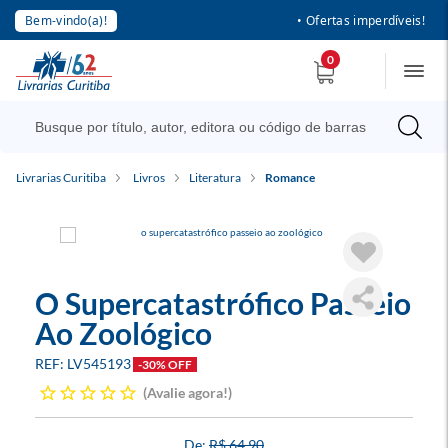
Bem-vindo(a)!
• Ofertas imperdíveis!
0
Livrarias Curitiba
Livros
Literatura
Romance
O Supercatastrófico Passeio
Ao Zoológico
LV545193
-30% OFF
Avalie agora!
R$ 64,90